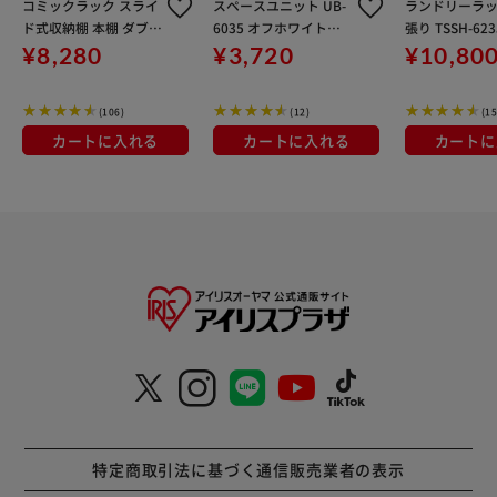
コミックラック スライ
スペースユニット UB-
ランドリーラッ
ド式収納棚 本棚 ダブル
6035 オフホワイト／
張り TSSH-62
CSD-9090R ホワイト
ウォールナットブラウ
イト
¥8,280
¥3,720
¥10,80
ン
(106)
(12)
(15
カートに入れる
カートに入れる
カートに
特定商取引法に基づく通信販売業者の表示