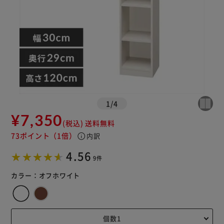
1
/
4
¥7,350
(税込)
送料無料
73ポイント
（1倍）
info
内訳
4.56
9件
カラー：
オフホワイト