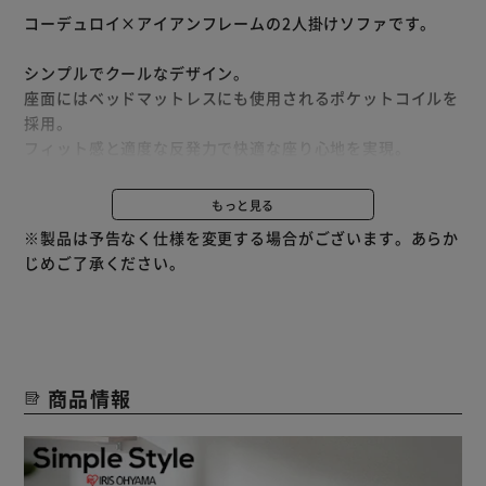
コーデュロイ×アイアンフレームの2人掛けソファです。
シンプルでクールなデザイン。
座面にはベッドマットレスにも使用されるポケットコイルを
採用。
フィット感と適度な反発力で快適な座り心地を実現。
あたたかみのあるコーデュロイ生地に無機質なアイアンフレ
もっと見る
ームをあわせることで
※製品は予告なく仕様を変更する場合がございます。あらか
インダストリアルテイストに。
じめご了承ください。
背クッションカバーとアームレストカバーは取り外して丸洗
いできます。
（洗濯機を使用する場合、洗濯ネットを使用し、洗濯力の弱
め設定で洗ってください）
商品情報
クッションとフレームで分解できる機能的なデザイン。
シンプルなパーツで簡単組立。
フレームを組んで、クッションを置けば完成です。
コンパクト梱包でお引越しにも便利です。