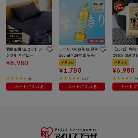
羽根布団7点セット シ
アイリスのお茶 綠 緑茶
【15kg】令和
ングル ネイビー
500ml×24本 国産茶葉
の輝き 国産ブレ
100％使用
kg×3袋
¥8,980
イチオシ
イチオシ
¥1,780
¥6,980
(86)
(4327)
(4
カートに入れる
カートに入れる
カートに