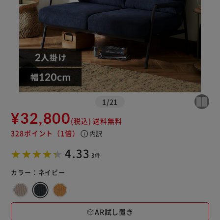
1
/
21
¥32,800
(税込)
送料無料
※ご確認ください
328ポイント
（1倍）
info
内訳
4.33
カートに入れる
購入手続きへ
3件
カラー：
ネイビー
AR試し置き