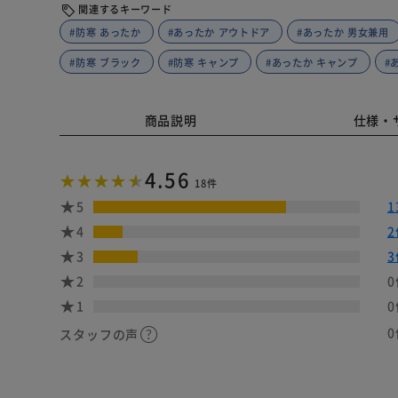
関連するキーワード
#防寒 あったか
#あったか アウトドア
#あったか 男女兼用
#防寒 ブラック
#防寒 キャンプ
#あったか キャンプ
#
商品説明
仕様・
4.56
18件
5
1
4
2
3
3
2
0
1
0
0
スタッフの声