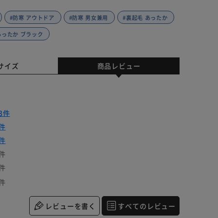
#防寒 アウトドア
#防寒 男女兼用
#裏起毛 あったか
あったか ブラック
サイズ
商品レビュー
3件
件
件
件
件
件
レビューを書く
すべてのレビュー