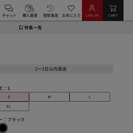
チャット
購入履歴
閲覧履歴
お気に入り
LOG IN
CART
特集一覧
1～3日以内発送
ズ：
S
S
M
L
XL
ー：
ブラック