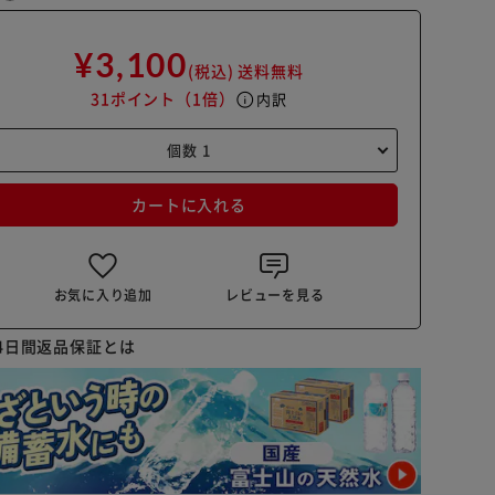
¥3,100
(税込)
送料無料
31ポイント
（1倍）
info
内訳
カートに入れる
お気に入り追加
レビューを見る
4日間返品保証とは