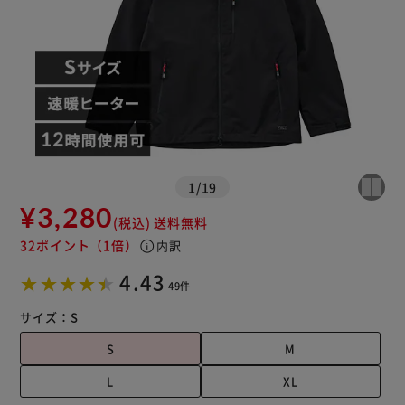
1
/
19
¥3,280
(税込)
送料無料
32ポイント
（1倍）
info
内訳
※ご確認ください
4.43
49件
カートに入れる
購入手続きへ
サイズ：
S
S
M
L
XL