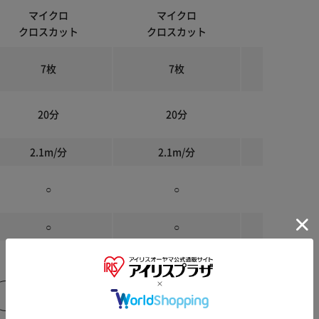
マイクロ
マイクロ
マイク
逆転」にして、詰まった紙を取り除けます。
クロスカット
クロスカット
クロスカ
にすると自動で細断が始まります。
7枚
7枚
7枚
除いてから投入してください
20分
20分
25分
2.1m/分
2.1m/分
2.1m/
○
○
○
○
○
○
45dB
45dB
43dB
商品はこちら»
商品はこちら»
商品はこ
※ご確認ください