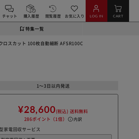
チャット
購入履歴
閲覧履歴
お気に入り
LOG IN
CART
特集一覧
ロスカット 100枚自動細断 AFSR100C
1～3日以内発送
¥28,600
(税込)
送料無料
286ポイント
（1倍）
info
内訳
型家電回収サービス