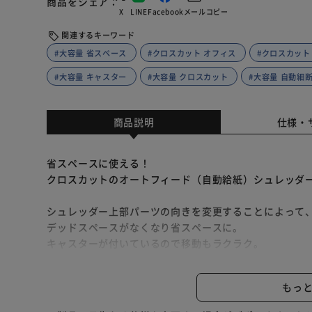
商品をシェア
X
LINE
Facebook
メール
コピー
関連するキーワード
#大容量 省スペース
#クロスカット オフィス
#クロスカット
#大容量 キャスター
#大容量 クロスカット
#大容量 自動細
商品説明
仕様・
省スペースに使える！
クロスカットのオートフィード（自動給紙）シュレッダ
シュレッダー上部パーツの向きを変更することによって
デッドスペースがなくなり省スペースに。
キャスターが付いているので移動もラクラク。
オートフィードタイプなので用紙をセットするだけであ
もっ
細断中もお仕事やほかの作業に集中できるので効率アッ
最大約100枚給紙可能。たまった書類をまとめて一気に