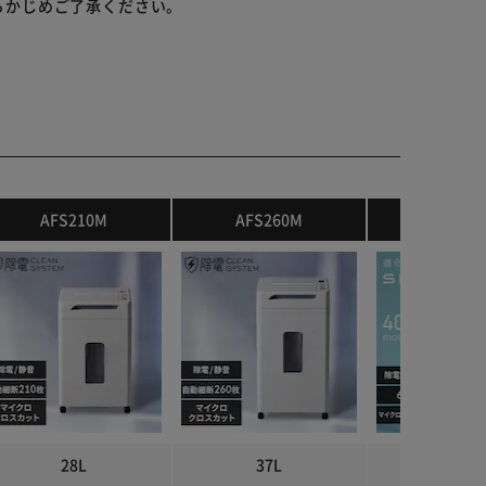
らかじめご了承ください。
個人情報を守ります。
るので、ダストボックスにより多くの量を収容できま
。
。
出せます。
AFS210M
AFS260M
AF400M-
。
28L
37L
60L
。