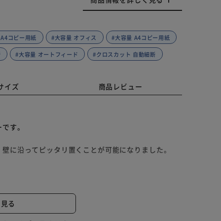
 A4コピー用紙
#大容量 オフィス
#大容量 A4コピー用紙
断
#大容量 オートフィード
#クロスカット 自動細断
サイズ
商品レビュー
ーです。
、壁に沿ってピッタリ置くことが可能になりました。
とはおまかせ。
と見る
プにつながります。
処理できます。