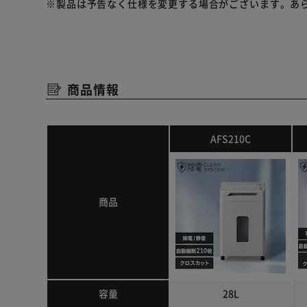
※製品は予告なく仕様を変更する場合がございます。あ
4×10mmのクロスカットで情報を読み取りにくくし、
同じ枚数のストレートカットに比べて細断後のカサが減
す。
22Lの大容量ダストボックスでゴミ捨て回数を大幅削減
商品情報
ゴミ袋を縁に引っ掛けて固定できるようになっています
紙詰まり解消もお手入れもカンタン。
ローラー部分が開けられるので詰まった紙を簡単に取り
AFS210C
ローラーの拭き掃除もカンタン。
【安心・安全へのこだわり】
1.ダストボックススイッチ
商品
ダストボックスが本体から外れていると作動しません
2.過熱・過電流を防ぐ
サーマルプロテクタ
モーターが熱くなりすぎると自動停止。
オートストップ回路
容量
28L
紙が詰まると自動停止。モーターを破損から守ります