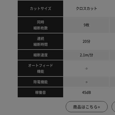
3.逆転機能
紙が詰まって細断が停止した時など、細断スイッチを「
カットサイズ
クロスカット
4.自動で細断・自動で停止
自動細断投入口に用紙をセットし、スイッチを「自動」
同時
9枚
細断が終了すると、自動で停止します。
細断枚数
※ステープラーの針・クリップ・ピンなどは、必ず取り
連続
20分
細断時間
細断速度
2.1m/分
オートフィード
○
機能
除電機能
○
稼働音
45dB
商品はこちら»