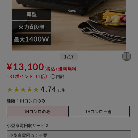
※ご確認ください
カートに入れる
購入手続きへ
1
/
17
¥13,100
(税込)
送料無料
131ポイント
（1倍）
info
内訳
4.74
35件
種類：
IHコンロのみ
IHコンロのみ
IHコンロ＋鍋
小型家電回収サービス