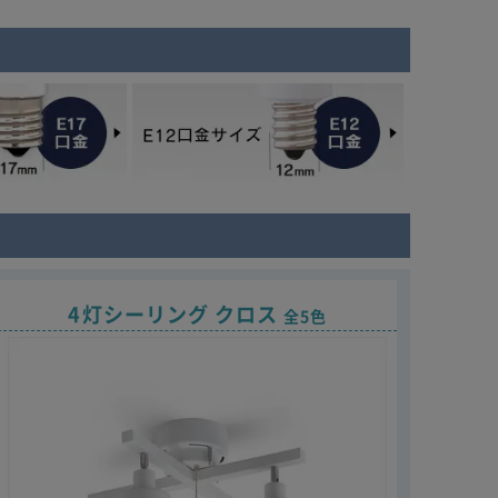
4灯シーリング クロス
全5色