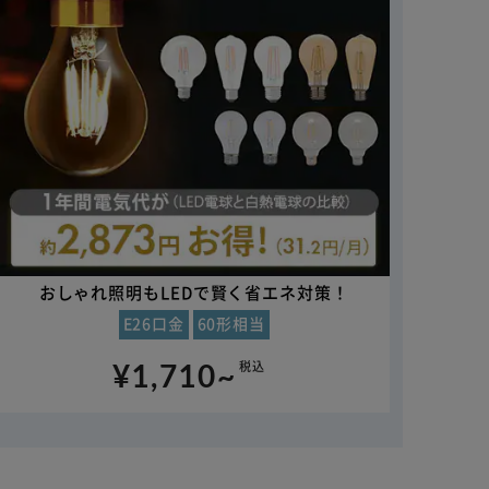
おしゃれ照明もLEDで賢く省エネ対策！
E26口金
60形相当
¥1,710~
税込