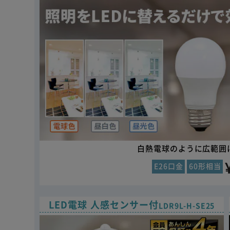
白熱電球のように広範囲
E26口金
60形相当
LED電球 人感センサー付
LDR9L-H-SE25