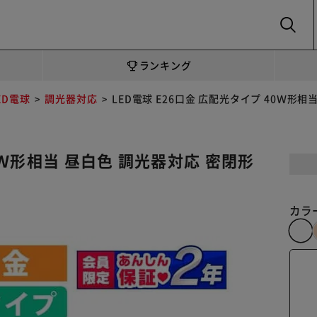
SEARCH
ランキング
ED電球
調光器対応
LED電球 E26口金 広配光タイプ 40Ｗ形相当
0Ｗ形相当 昼白色 調光器対応 密閉形
カラ