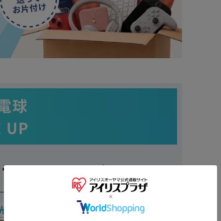
D電球
E UP
おすすめ！／
※ご確認ください
光
LDA7L-G-6T6