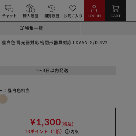
チャット
購入履歴
閲覧履歴
お気に入り
LOG IN
CART
特集一覧
 昼白色 調光器対応 密閉形器具対応 LDA5N-G/D-4V2
1～3日以内発送
ー：
昼白色相当
¥1,300
(税込)
13ポイント
（1倍）
info
内訳