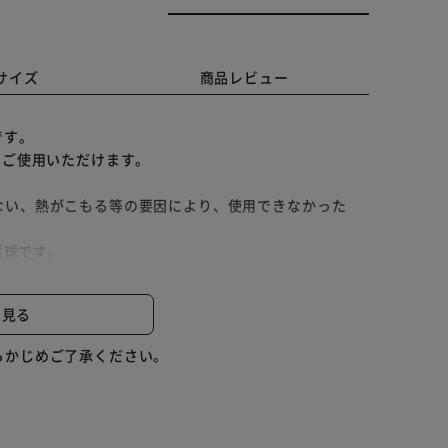
サイズ
商品レビュー
です。
くご使用いただけます。
ない、熱がこもる等の要因により、使用できなかった
電球です。
る｢電球色相当｣の2種類です。
と見る
体なので、スイッチを入れた直後から明るく点灯しま
らかじめご了承ください。
波長をほとんど出さないので灯具清掃の手間を軽減でき
/切による劣化がなく寿命が短くなることはありません。