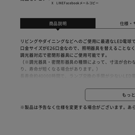
X
LINE
Facebook
メール
コピー
商品説明
仕様・
リビングやダイニングなどへのご使用に最適なLED電球
口金サイズがE26口金なので、照明器具を替えることな
調光器対応で密閉形器具にご使用可能です。
（※調光器具・密閉形器具の種類によって、寸法が合わ
り、寿命が短くなる場合があります。）
長寿命約40000時間で、ランプ交換の手間が少ないLED
光色は明るい雰囲気を演出する｢昼白色相当｣と温かみのあ
LED電球の共通特長
もっ
・水銀レス・・・環境に有害な水銀を含みません。
・すぐに明るく・・・LEDは電気を流すと発光する半導
※製品は予告なく仕様を変更する場合がございます。あ
す。
・虫が集まりにくい・・・虫が集まりやすい紫外線領域
ます。
・ON/OFFに強い・・・LEDは、頻繁なスイッチの入