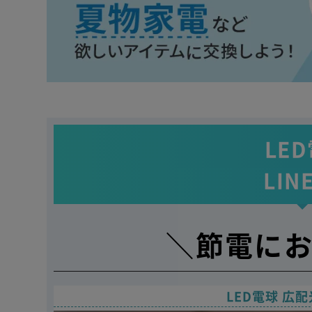
LE
LIN
＼節電に
LED電球 広配