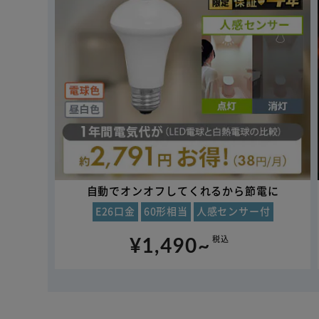
自動でオンオフしてくれるから節電に
E26口金
60形相当
人感センサー付
¥1,490~
税込