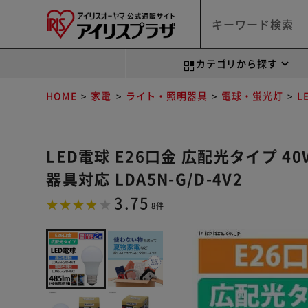
カテゴリから探す
HOME
家電
ライト・照明器具
電球・蛍光灯
L
LED電球 E26口金 広配光タイプ 4
器具対応 LDA5N-G/D-4V2
3.75
8件