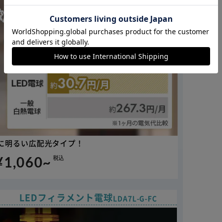
カートに入れる
購入手続きへ
に明るい広配光タイプ！
¥1,060~
税込
LEDフィラメント電球
LDA7L-G-FC