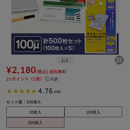
1
/
2
¥2,180
(税込)
送料無料
21ポイント
（1倍）
info
内訳
4.76
45件
セット数：
500枚入
20枚入
100枚入
500枚入