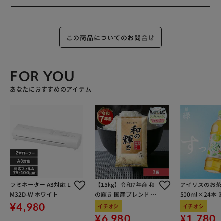
この商品についてのお問合せ
FOR YOU
あなたにおすすめのアイテム
ラミネーター A3対応 L
【15kg】令和7年産 和
アイリスのお茶
M32D-W ホワイト
の輝き 国産ブレンド 5
500ml×24本
kg×3袋
100％使用
¥4,980
イチオシ
イチオシ
¥6,980
¥1,780