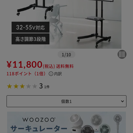
1
/
10
¥11,800
(税込)
送料無料
118ポイント
（1倍）
info
内訳
3
1件