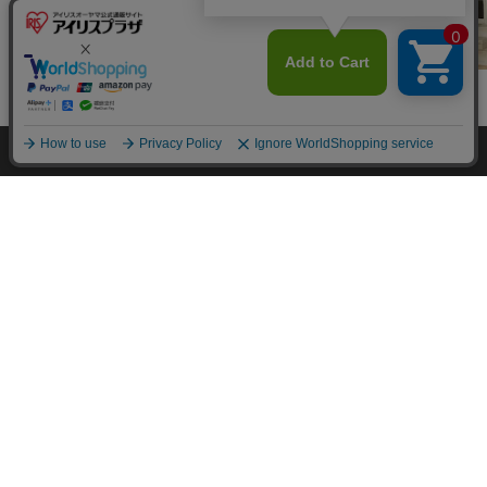
掃除機 コード式 サイク
折りたたみすのこベッ
スチールラック
カートに入れる
ロン SCA-112-W ホワ
ド OTB-WHR ナチュラ
55cm メタル
イト
ル/ブラック
っ張りラック 5
¥5,680
¥27,800
¥12,80
-5521TP (ポ
HOME
探す
ログイン
お気に入り
お知らせ
9mm・棚板5枚
(126)
(0)
(10
カートに入れる
カートに入れる
カートに
カートに商品を追加しました
購入手続きへ
こちらもいかがですか？