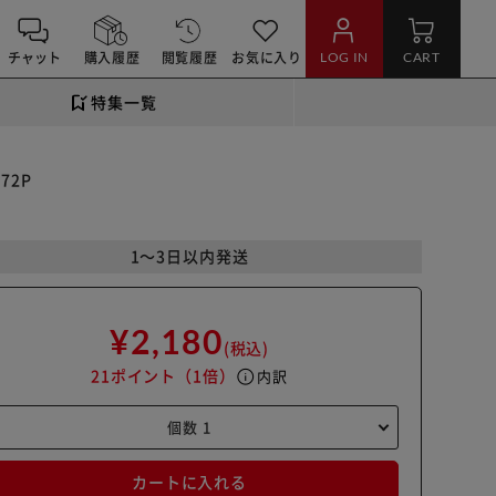
チャット
購入履歴
閲覧履歴
お気に入り
LOG IN
CART
特集一覧
72P
1～3日以内発送
¥2,180
(税込)
21ポイント
（1倍）
info
内訳
カートに入れる