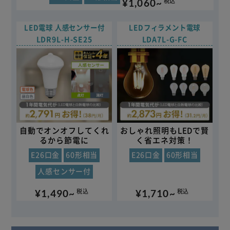
¥1,060~
税込
LED電球 人感センサー付
LEDフィラメント電球
LDR9L-H-SE25
LDA7L-G-FC
自動でオンオフしてくれ
おしゃれ照明もLEDで賢
るから節電に
く省エネ対策！
E26口金
60形相当
E26口金
60形相当
人感センサー付
¥1,490~
¥1,710~
税込
税込