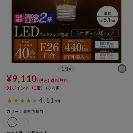
※ご確認ください
カートに入れる
購入手続きへ
1
/
14
¥9,110
(税込)
送料無料
91ポイント
（1倍）
info
内訳
4.11
9件
カラー：
昼白色相当
セット数：
10個セット