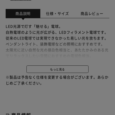
商品説明
仕様・サイズ
商品レビュー
LED光源で灯す「魅せる」電球。
白熱電球のように光が広がる、LEDフィラメント電球です。
従来のLED電球では実現できなかった易しい光を放ちます。
ペンダントライト、装飾電球などの照明におすすめです。
太陽光に近い自然な光の昼白色相当と、あたたかみのある光
でリラックスしたい空間におすすめの電球色相当。
長寿命約20000時間。ランプ交換の手間が省けます。
また、省エネで電気代も節約できます。
もっと見る
密閉形器具対応。断熱材施工器具には使用できません。
※製品は予告なく仕様を変更する場合がございます。あらか
※密閉形器具の種類によって、寸法が合わない、熱がこもる
じめご了承ください。
等の要因により、使用できなかったり、寿命が短くなる場合
があります。
※調光（明るさを調整できる）機能の付いた器具には使用で
きません。
商品情報
★LED電球の特長★