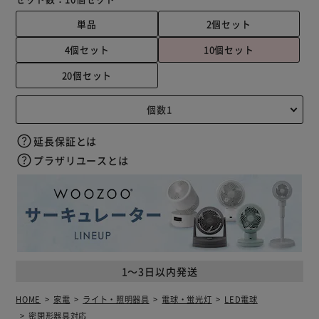
単品
2個セット
4個セット
10個セット
20個セット
延長保証とは
プラザリユースとは
1～3日以内発送
HOME
家電
ライト・照明器具
電球・蛍光灯
LED電球
密閉形器具対応