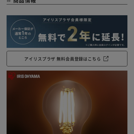
・水銀レス：環境に有害な水銀を含みません。
・すぐに明るく：スイッチを入れた瞬間に明るく点灯しま
す。
・虫が集まりにくい：虫が集まりやすい紫外線領域波長をほ
とんど出さず、灯具清掃の手間を軽減できます。
・ON/OFFに強い：スイッチを頻繁にON/OFFしても劣化せ
ず、寿命が短くなりません。
・低UV/低赤外線：紫外線や赤外線をほとんど出さないの
アイリスプラザ 無料会員登録はこちら
で、紫外線による色あせや赤外線による熱が気になりませ
ん。