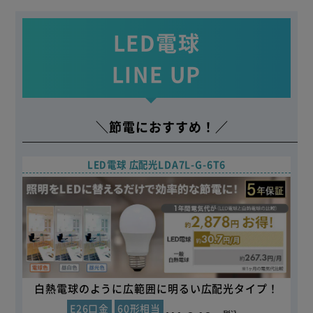
LED電球
LINE UP
＼節電におすすめ！／
LED電球 広配光
LDA7L-G-6T6
白熱電球のように広範囲に明るい広配光タイプ！
E26口金
60形相当