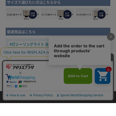
サイズで選びたい方はこちらから
関連商品はこちら
4灯シーリングライト
全2色
4灯シーリング クロス
全5色
カートに入れる
HOME
探す
ログイン
お気に入り
お知らせ
¥11,800~
¥9,980~
税込
税込
おすすめカテゴリはこちら