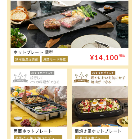
ホットプレート 薄型
¥14,100
税込
無段階温度調節
減煙モード搭載
両面ホットプレート
網焼き風ホットプレート
平面/たこ焼き/焼き肉プレート
平面/焼き肉プレート