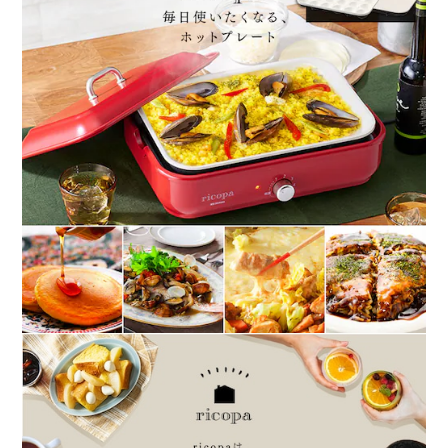
お好みの加減でおいしく調理出来ます。
◆セラミックコーティングで利便性UP
・美味しく焼ける遠赤外線効果
セラミックは熱伝導率に優れ、食材を内側から温める効果が
あります。
短時間で芯までじっくり火を通し、料理をふっくら仕上げま
す。
・長く使える耐久性
硬い材質で変形に強く、傷や錆がつきにくい。
また、非粘着性を持ち、こびりつきにくいので料理も取りや
すい。