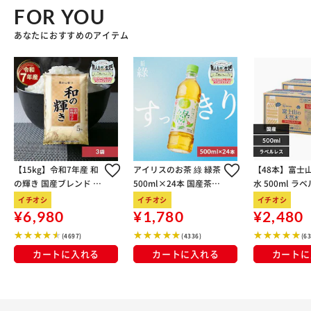
FOR YOU
あなたにおすすめのアイテム
【15kg】令和7年産 和
アイリスのお茶 綠 緑茶
【48本】富士
の輝き 国産ブレンド 5
500ml×24本 国産茶葉
水 500ml ラ
kg×3袋
100％使用
イチオシ
イチオシ
イチオシ
¥6,980
¥1,780
¥2,480
(4697)
(4336)
(6
カートに入れる
カートに入れる
カートに