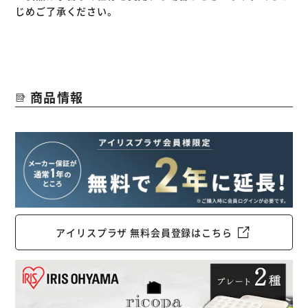
好き、が選べるホワイトアイボリー、レッド、グレーの
じめご了承ください。
3color。
コンパクトなカタチでテーブルをおしゃれに演出。
気に入る使いやすさで、料理の時間が楽しくなります。
◆シンプルな操作性
商品情報
誰でも使いこなせる、つまみを回すだけの簡単操作。
◆料理の幅が広がる２種のプレート
・平面プレート
深さ6cmで使いやすい深鍋プレート。
なべ物や煮込み調理だけでなく、焼き調理まで幅広い調理に
対応できます。
・たこ焼きプレート
一度に24個のたこ焼きが作れるプレートです。
アイリスプラザ 無料会員登録はこちら
アヒージョやひとくちケーキポップも作れるので、パーティ
でも大活躍。
◆最大250℃の高温で焼き上げる
保温から最大約250℃の高温まで無段階で温度調節ができ、