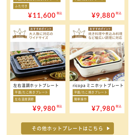
ふた付き
¥11,600
¥9,880
税込
税込
左右温調ホットプレート
ricopa ミニホットプレート
平面/たこ焼きプレート
平面/たこ焼きプレート
左右温度調節
簡単操作
¥9,980
¥7,980
税込
税込
その他ホットプレートはこちら