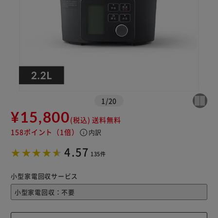
※ご確認ください
カートに入れる
購入手続きへ
1
/
20
¥15,800
(税込)
送料無料
158ポイント
（1倍）
info
内訳
4.57
135件
小型家電回収サービス