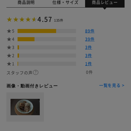
商品説明
仕様・サイズ
商品レビュー
4.57
135件
5
89件
4
39件
3
3件
2
3件
1
1件
0件
スタッフの声
一覧を見る >
画像・動画付きレビュー