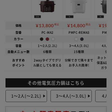
¥13,800
¥14,800
¥19,8
税込
税込
価格
型番
PC-MA2
PMPC-REMA3
PMPC
カラー
容量
1～2人(2.2L)
3～4人(3.0L)
4人～(4
自動メニュー数
6種類
15種類
90
ネット限定
おすすめ
2wayタイプでグリ
分解できて隅々まで
保温&調
ポイント
ル鍋としても使える
お手入れ簡単!
ガラス
その他電気圧力鍋はこちら
1～2人(～2.2L)
3～4人(～3.0L)
4人～