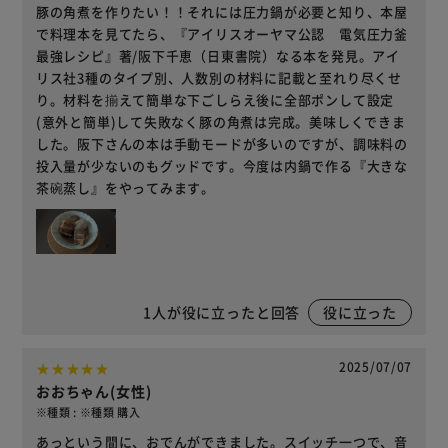
豚の角煮を作りたい！！それには圧力鍋が必要と知り、本屋
で料理本を見てたら、『アイリスオーヤマ公認 電気圧力釜
最強レシピ』著/阪下千恵（日東書院）なる本を発見。アイ
リス社3種のタイプ別、人数別の材料に記載と至れり尽くせ
り。材料を揃えて簡単な下ごしらえ後に全部ポンして設定
(意外と簡単)して失敗なく豚の角煮は完成。美味しくできま
した。阪下さんの本は手動モードが多いのですが、調味料の
投入量が少ないのもグッドです。今度は内鍋で作る『大きな
茶碗蒸し』をやってみます。
1
人が役に立ったと回答
役に立った
2025/07/07
おおちゃん(女性)
※種類 : ※種類 購入
あっという間に、おでんができました。スイッチ一つで、音