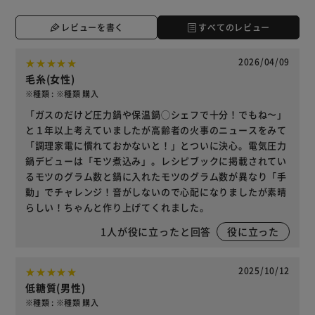
レビューを書く
すべてのレビュー
2026/04/09
毛糸(女性)
※種類 : ※種類 購入
「ガスのだけど圧力鍋や保温鍋◯シェフで十分！でもね〜」
と１年以上考えていましたが高齢者の火事のニュースをみて
「調理家電に慣れておかないと！」とついに決心。電気圧力
鍋デビューは「モツ煮込み」。レシピブックに掲載されてい
るモツのグラム数と鍋に入れたモツのグラム数が異なり「手
動」でチャレンジ！音がしないので心配になりましたが素晴
らしい！ちゃんと作り上げてくれました。
1
人が役に立ったと回答
役に立った
2025/10/12
低糖質(男性)
※種類 : ※種類 購入