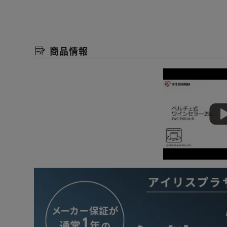
ワインセラーがあれば保管の難しいワインを自宅で気軽
【振動の少ないペルチェ式】
商品情報
モーターがなく、振動が少ないのでワインの良好な状態
音が静かなので寝室に置いても大丈夫。
【冷蔵庫との違い】
冷蔵庫で保管する場合次のような心配があります。
・ほかの食品からのにおい移り
・温度が低すぎて熟成を止めてしまう
・ドアの開閉とモーターによる振動
ワインセラーならいつも安定した味を堪能できます。
【徹底した温度管理】
温度が一目でわかるデジタル表示。
ワインの種類に合わせ、8℃～18℃の間で温度を設定で