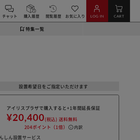
チャット
購入履歴
閲覧履歴
お気に入り
LOG IN
CART
特集一覧
設置希望日をご指定いただけます
アイリスプラザで購入すると+1年間延長保証
¥20,400
(税込)
送料無料
204ポイント
（1倍）
info
内訳
んしん設置サービス