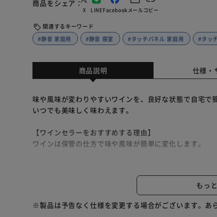
商品をシェア
X
LINE
Facebook
メール
コピー
関連するキーワード
#静音 家庭用
#静音 寝室
#タッチパネル 家庭用
#タッ
商品説明
仕様・
味や風味が変わりやすいワインを、良好な状態で自宅で
いつでも美味しく味わえます。
【ワインセラーをおすすめする理由】
ワインは保管の仕方で味や風味が簡単に変化します。
光はワインを酸化させ、味わいのバランスを壊してしま
振動は酸化を早め、過度な熟成に繋がります。また、瓶
もっ
す。
温度変化が大きいとワインが変質し、味が損なわれてし
※製品は予告なく仕様を変更する場合がございます。あ
においが強いものはコルク栓を通して、ワインの香りに