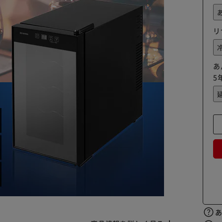
リ
あ
5