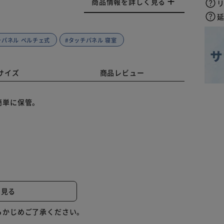
商品情報を詳しく見る
チパネル ペルチェ式
#タッチパネル 寝室
サイズ
商品レビュー
簡単に保管。
うので、酸っぱく感じたり臭みがでてきたりします。
中の澱などが舞い、香味のバランスを崩してしまいま
と見る
まう可能性があります。
らかじめご了承ください。
悪影響を与えてしまいます。