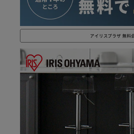
【外からラベルが見える庫内灯付き】
スイッチが扉の外側にあるので、扉を閉めたままボトル
消し忘れても点灯10分後に自動で消灯します。
熱くなりにくいLEDライトで庫内をやさしく照らします
扉を開閉せずに確認できるので温度変化を防ぎワインの
アイリスプラザ 無料