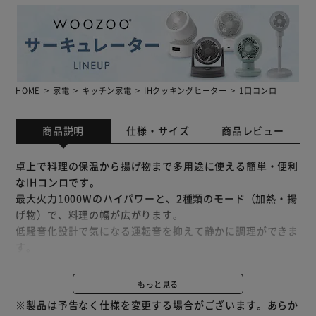
HOME
家電
キッチン家電
IHクッキングヒーター
1口コンロ
商品説明
仕様・サイズ
商品レビュー
卓上で料理の保温から揚げ物まで多用途に使える簡単・便利
なIHコンロです。
最大火力1000Wのハイパワーと、2種類のモード（加熱・揚
げ物）で、料理の幅が広がります。
低騒音化設計で気になる運転音を抑えて静かに調理ができま
す。
カセットコンロと使用感は変わらず経済的です。
IHコンロは熱効率が良いから光熱費の削減が出来て経済的で
もっと見る
す。
※製品は予告なく仕様を変更する場合がございます。あらか
掃除がしやすい、ガラストップを採用しています。