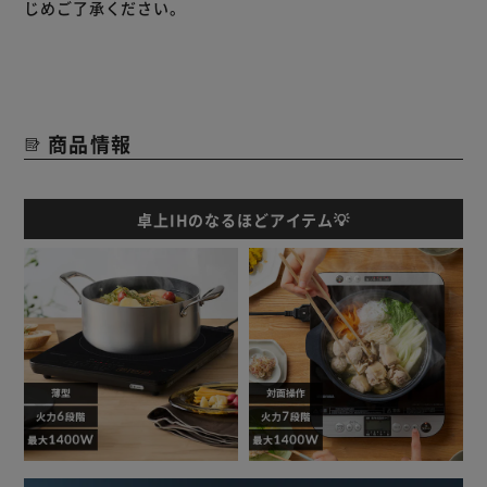
じめご了承ください。
吹きこぼれがあってもサッとふき取るだけの簡単お手入れ。
火を使わないので空気を汚さず一酸化炭素中毒の危険があり
ません。
コードに足や手を引っ掛けてもコードだけ外れるマグネット
コードを採用。小さなお子様がいるご家庭でも安心です。
商品情報
【5つの安全機能】
・なべ検知機能
・鍋なし自動OFF
・小物検知機能
卓上IHのなるほどアイテム💡
・切り忘れ自動OFF
・温度過上昇防止機能