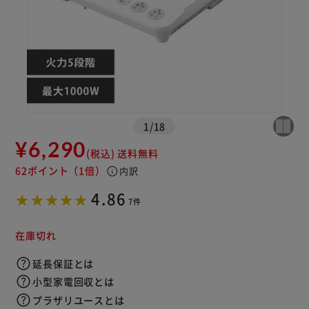
1
/
18
¥6,290
(税込)
送料無料
62ポイント
（1倍）
info
内訳
4.86
7件
在庫切れ
延長保証とは
小型家電回収とは
プラザリユースとは