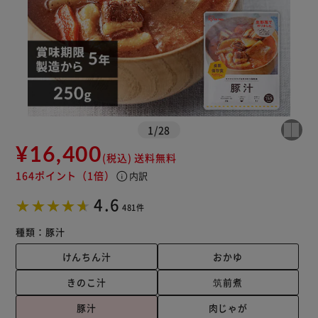
1
/
28
¥16,400
(税込)
送料無料
164ポイント
（1倍）
info
内訳
4.6
481件
種類：
豚汁
けんちん汁
おかゆ
きのこ汁
筑前煮
豚汁
肉じゃが