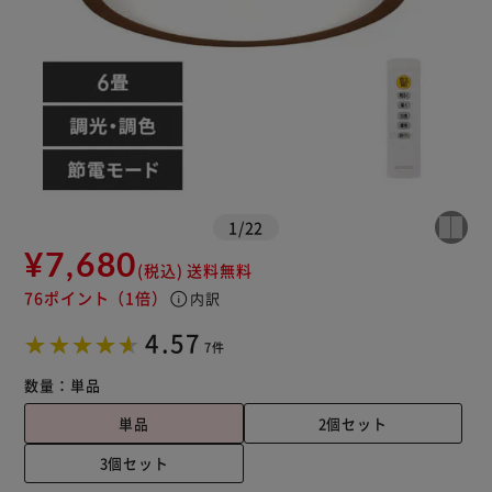
1
/
22
¥7,680
(税込)
送料無料
76ポイント
（1倍）
info
内訳
※ご確認ください
4.57
7件
カートに入れる
購入手続きへ
数量：
単品
単品
2個セット
3個セット