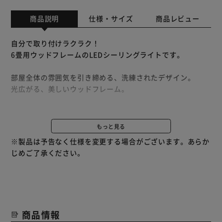
商品説明
仕様・サイズ
商品レビュー
自分で取り付けラクラク！
6畳用ウッドフレームのLEDシーリングライトです。
部屋全体の雰囲気を引き締める、洗練されたデザイン。
光広がる、美しいウッドフレーム。
「LED」だから省エネ。
明るく効率よく発光。
もっと見る
さらに、30分かけて明るさを徐々に落とす「節電モード」
※製品は予告なく仕様を変更する場合がございます。あらか
を搭載。
じめご了承ください。
◆調光（明るさ）調節10段階
シーンやお好みによって、明るさを調整できます。
◆調色（光の色）調節11段階
商品情報
さわやかな昼光色から温かみのある電球色まで、幅広く調節