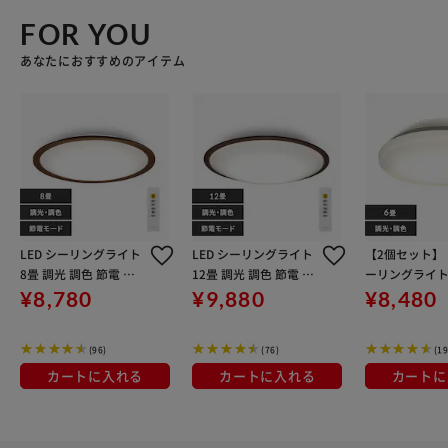
FOR YOU
あなたにおすすめのアイテム
LED シーリングライト
LED シーリングライト
【2個セット】 L
8畳 調光 調色 節電 工
12畳 調光 調色 節電 工
ーリングライト 
具・工事不要 リモコン
具・工事不要 リモコン
光 調色 工具
¥8,780
¥9,880
¥8,480
付き 5年保証 CEA8DL-
付き 5年保証 CEA12DL
リモコン付き 
5.0QWFM
-5.0QWFM
ACL-6DLGR
(96)
(76)
(19
カートに入れる
カートに入れる
カートに