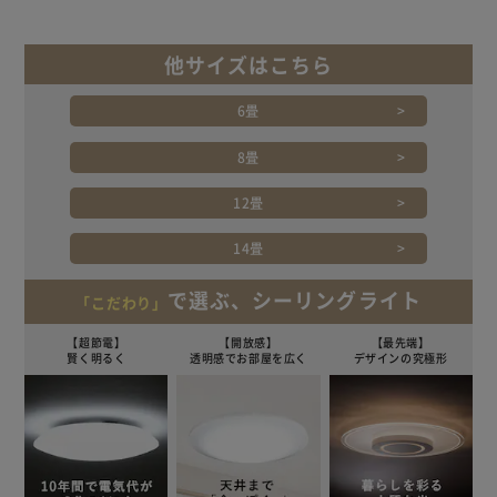
できます。
Ra85の高い演色性で、肌や食べ物の色がより美しく自然
他サイズはこちら
に。
お好みの明るさを記憶して再点灯する明かりメモリ機能搭
6畳
載。
8畳
◆LEDのいいところ
12畳
長寿命約40000時間※で、一度設置したら約10年間交換不
要。
14畳
取り替えが面倒な高所への設置もおすすめ。
また虫が集まりやすい紫外線領域波長をほとんど出さないの
で選ぶ、シーリングライト
「こだわり」
で、虫が寄り付きにくい。
【超節電】
【開放感】
【最先端】
賢く明るく
透明感でお部屋を広く
デザインの究極形
※寿命は光束が70％に低下するまでの時間です。表示は設
計寿命であり、製品の寿命を保証するものではありません。
（1日10時間点灯の場合）