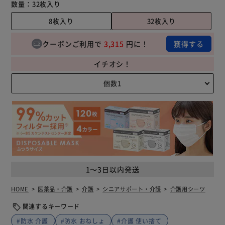
数量：
32枚入り
8枚入り
32枚入り
クーポンご利用で
3,315
円に！
獲得する
イチオシ！
1～3日以内発送
HOME
医薬品・介護
介護
シニアサポート・介護
介護用シーツ
関連するキーワード
#防水 介護
#防水 おねしょ
#介護 使い捨て