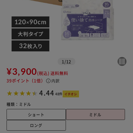
※ご確認ください
カートに入れる
購入手続きへ
1
/
12
¥3,900
(税込)
送料無料
39ポイント
（1倍）
info
内訳
4.44
48件
イチオシ
種類：
ミドル
ショート
ミドル
ロング