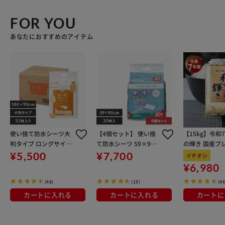
FOR YOU
あなたにおすすめのアイテム
使い捨て防水シーツ大
【4個セット】 使い捨
【15kg】令和
判タイプ ロングサイズ
て防水シーツ 59×90c
の輝き 国産ブレ
32枚入り 介護用品 防
m 普通サイズ 30枚入
kg×3袋
¥5,500
¥7,700
イチオシ
水シーツ 介護シーツ
介護シーツ
¥6,980
(48)
(19)
(4
カートに入れる
カートに入れる
カートに