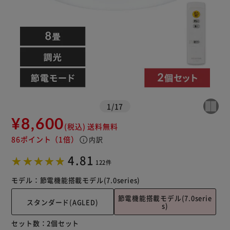
※ご確認ください
1
/
17
¥8,600
(税込)
送料無料
カートに入れる
購入手続きへ
86ポイント
（1倍）
info
内訳
4.81
122件
モデル：
節電機能搭載モデル(7.0series)
節電機能搭載モデル(7.0serie
スタンダード(AGLED)
s)
セット数：
2個セット