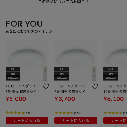
この商品についてのお問合せ
FOR YOU
あなたにおすすめのアイテム
LEDシーリングライト
LEDシーリングライト
LEDシーリン
8畳 調光 超節電タイプ
6畳 調光 超節電タイプ
12畳 調光 超
節電 リビング 照明 CE
節電 リビング 照明 CE
プ 節電 リビン
¥5,000
¥3,700
¥6,100
P8D-7.0
P6D-7.0
CEP12D-7.0
(122)
(376)
(60
カートに入れる
カートに入れる
カートに