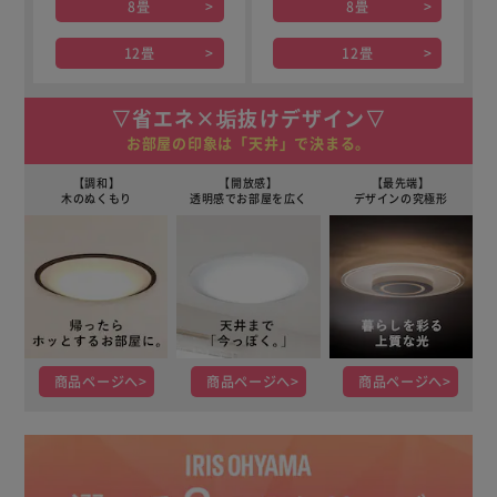
8畳
8畳
12畳
12畳
▽省エネ×垢抜けデザイン▽
お部屋の印象は「天井」で決まる。
【調和】
【開放感】
【最先端】
木のぬくもり
透明感でお部屋を広く
デザインの究極形
商品ページへ
商品ページへ
商品ページへ