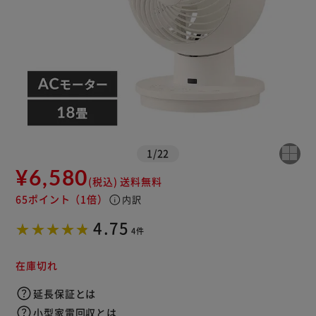
1
/
22
¥6,580
(税込)
送料無料
65ポイント
（1倍）
info
内訳
※ご確認ください
4.75
4件
カートに入れる
購入手続きへ
在庫切れ
延長保証とは
小型家電回収とは