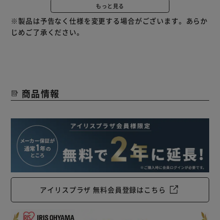
もっと見る
◆静音設計
※製品は予告なく仕様を変更する場合がございます。あらか
立体形状の羽根が風切り音を抑えながら十分な風を生み出し
じめご了承ください。
ます。
◆オールシーズン使える
空気を循環させて冷暖房を効率アップ。
換気もスピーディー。
商品情報
衣類乾燥にも大活躍！
◆使いやすい操作パネル
首ふり：左右首ふりのON・OFFを切り替えます。
切タイマー：設定した時間後に運転が停止します。
風量：5段階で調整できます。
リズム：風の強さを変化させ、自然に近い風を再現します。
◆らくらくリモコン操作
アイリスプラザ 無料会員登録はこちら
便利なリモコン付き。
サーキュレーターを高い位置に設置してもリモコンでラクに
操作できます。