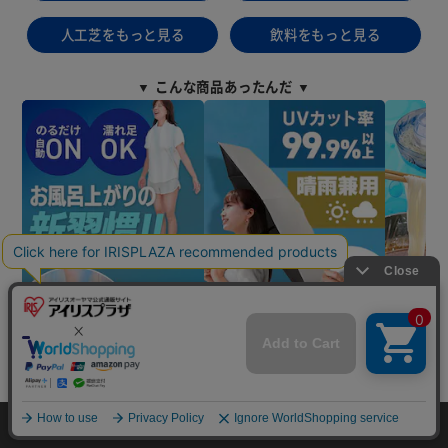
人工芝をもっと見る
飲料をもっと見る
▼ こんな商品あったんだ ▼
mail_outline
在庫切れ
入荷したらメールでお知らせ
HOME
探す
ログイン
お気に入り
お知らせ
▼ 食品・飲料おすすめ ▼