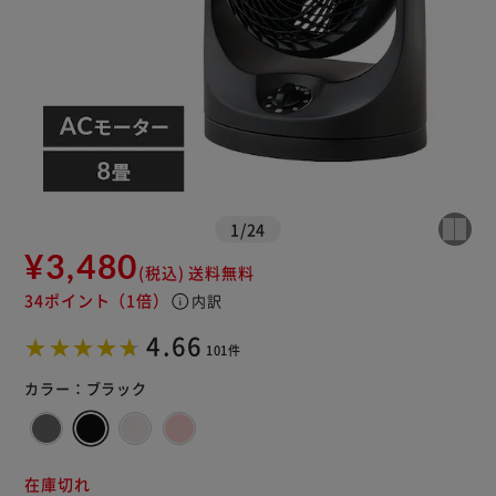
1
/
24
¥3,480
(税込)
送料無料
34ポイント
（1倍）
info
内訳
※ご確認ください
4.66
101件
カートに入れる
購入手続きへ
カラー：
ブラック
在庫切れ