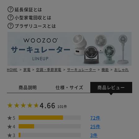
延長保証とは
小型家電回収とは
プラザリユースとは
HOME
家電
空調・季節家電
サーキュレーター
機能
おしゃれ
商品説明
仕様・サイズ
商品レビュー
4.66
101件
5
72件
4
25件
3
3件