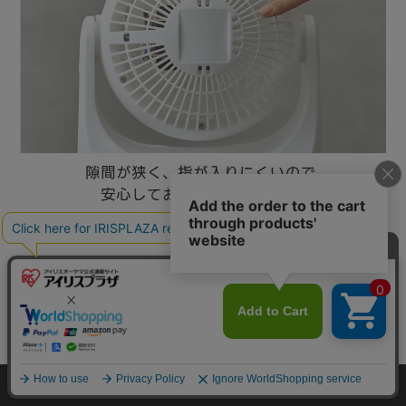
mail_outline
在庫切れ
入荷したらメールでお知らせ
HOME
探す
ログイン
お気に入り
お知らせ