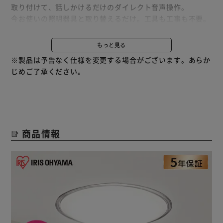
取り付けて、話しかけるだけのダイレクト音声操作。
今お使いの照明器具と取り替えるだけ。工具も工事も不要。
【簡単操作】
もっと見る
LEDシーリング本体が音声を認識。
※製品は予告なく仕様を変更する場合がございます。あらか
直接シーリングライトに話しかけるだけの簡単操作。
じめご了承ください。
スマートスピーカーを介さず、直接音声を認識するので、応
答が素早くスムーズ。
【2STEPの簡単取り付け】
1.天井の配線器具に回して本体を取り付ける。
2.シェードをかぶせる。
商品情報
【導光リングでしっかり明るい】
導光リングがお部屋のすみずみまで光を届けます。
やわらかな輝きが、お部屋に解放感をプラス。
【高い省エネ性能と明るさを両立】
アイリスオーヤマ独自の新技術「メタルサーキット」によ
り、高い省エネ性能と自然な明るさを同時に実現。
明るいのにまぶしくない、自然な光でお部屋を照らします。
【シーンに合わせてあかりをアレンジ】