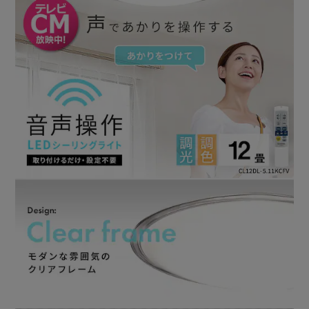
付属のリモコンで、調色11段階・調光10段階＋常夜灯で灯
りを調節できます。
【おやすみタイマー】
次第に暗くなり、10分または30分後に消灯します。
【点灯タイマー】
設定した時刻になると、ゆっくり点灯します。
【シーン選択】
設定された明かり（読書・食事・くつろぎ）が再現され、シ
ーンに合わせて明かりを演出します。
【メモリ点灯】
お好みのあかりを記憶して再点灯できます。
【るすばん機能】
自動点灯。自動消灯を毎日繰り返します。
【LEDのいいところ】
・長寿命約40000時間（※）、一度設置したら約10年間取替
え不要
※寿命は光束が70％まで低下するまでの時間です。表示は
設計寿命であり、製品の寿命を保証するものではありませ
ん。
（1日10時間点灯の場合）