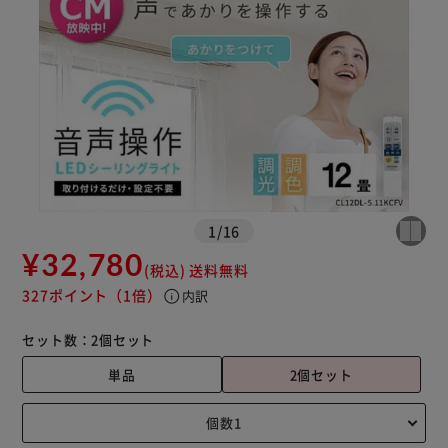
カートに入れる
購入手続きへ
1
/
16
¥32,780
(税込)
送料無料
327ポイント
（1倍）
info
内訳
セット数：
2個セット
単品
2個セット