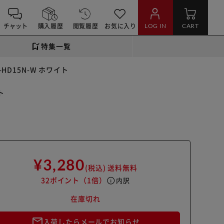
チャット
購入履歴
閲覧履歴
お気に入り
LOG IN
CART
特集一覧
HD15N-W ホワイト
ト
¥3,280
(税込)
送料無料
32ポイント
（1倍）
info
内訳
在庫切れ
mail_outline
入荷したらメールでお知らせ