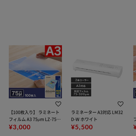
【100枚入り】 ラミネート
ラミネーター A3対応 LM32
フィルム A3 75μm LZ-75A3
D-W ホワイト
フ
100
¥3,000
¥5,500
0