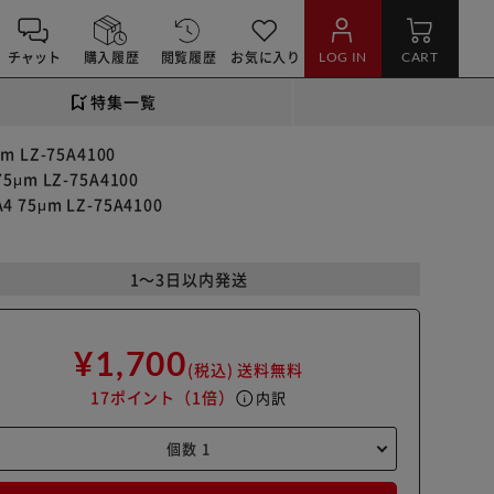
チャット
購入履歴
閲覧履歴
お気に入り
LOG IN
CART
特集一覧
LZ-75A4100
m LZ-75A4100
5μm LZ-75A4100
1～3日以内発送
¥1,700
(税込)
送料無料
17ポイント
（1倍）
info
内訳