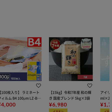
【100枚入り】 ラミネート
【15kg】令和7年産 和の輝
アイリス
ィルム B4 100μm LZ-B41
き 国産ブレンド 5kg×3袋
ml×2
0
¥4,000
¥6,980
用
¥1,
イチオシ
イチ