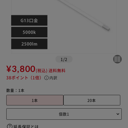
1
/
2
¥3,800
(税込)
送料無料
38ポイント
（1倍）
info
内訳
数量：
1本
1本
20本
延長保証とは