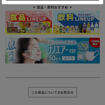
※工事は必ず電気工事店（有資格者）にご依頼ください。一
般の方の工事は法律で禁じられています。
▼ 食品・飲料おすすめ ▼
工事に関するお問合せは【LED照明サポートコール】までお
電話ください。
【LED照明サポートコール】
0800-111-5300（通話料無料）
≪受付時間≫平日9:00～19:00
土・日・祝日9:00～12:00／13:00～17:00
（年末年始・夏期休業期間・会社都合による休日を除く）
この商品についてのお問合せ