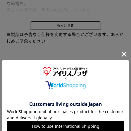
な節電を。
省エネの最前線 最大190lm/W HE190S
◆大幅な省エネを実現
もっと見る
空間に必要な明かりを確保しながら消費電力を大幅に削減。
※製品は予告なく仕様を変更する場合がございます。あらか
従来の蛍光灯はもちろん数年前の直管LEDランプからエコハ
じめご了承ください。
イルクス190Sに換えることで電気代を大幅削減。
◆安心の投資回収
従来のHf蛍光灯（インバーター式）と比較すると約2.5年。
旧型直管LEDランプと比較すると約2.9年で初期投資の回収
商品情報
が可能
法人様はビジネス会員にご登録していただくと
◆ムラのない均一な光
さらにお得にご購入いただけます！
光源部に明るさのムラがなく、なめらかな光が特徴。
従来のLEDランプのような粒状感がなく、蛍光灯のような自
然な光。
※本商品の取り付けには別途工事が必要です。