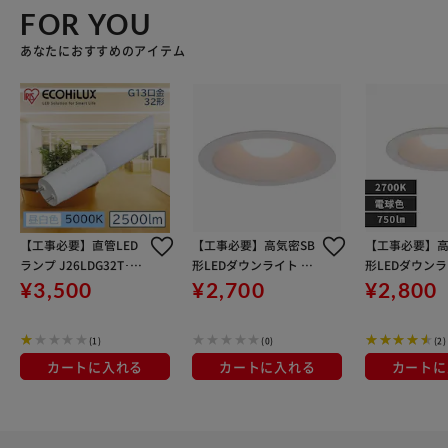
FOR YOU
あなたにおすすめのアイテム
【工事必要】直管LED
【工事必要】高気密SB
【工事必要】高
ランプ J26LDG32T･N/
形LEDダウンライト 昼
形LEDダウンラ
16/25/16SV/C
白色 750lm LSB150-1
球色 750lm LS
¥3,500
¥2,700
¥2,800
050NCAW-V3
027NCAW-V3
(1)
(0)
(2)
カートに入れる
カートに入れる
カートに