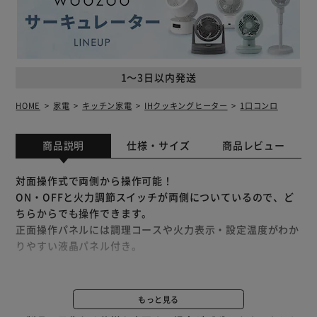
1～3日以内発送
HOME
家電
キッチン家電
IHクッキングヒーター
1口コンロ
商品説明
仕様・サイズ
商品レビュー
対面操作式で両側から操作可能！
ON・OFFと火力調節スイッチが両側についているので、ど
ちらからでも操作できます。
正面操作パネルには調理コースや火力表示・設定温度がわか
りやすい液晶パネル付き。
1400Wの高火力。
炒める、焼く、煮る、揚げる、蒸すなど、幅広い調理に対
もっと見る
応。