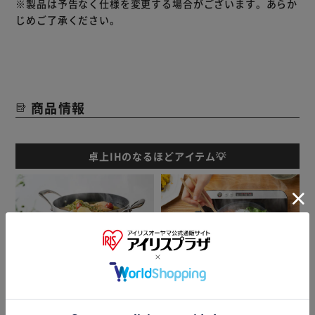
※製品は予告なく仕様を変更する場合がございます。あらか
お料理の幅が広がります。
じめご了承ください。
1000Ｗセーブ機能搭載で最大火力を調節。
ボタンを押すだけで、ブレーカーが落ちる心配がなくなりま
す。
調理中に異常があると安全機能が働きます。
商品情報
なべなし検知機能、小物検知機能、内部回路過熱防止機能、
トッププレート過熱防止機能、揚げ物鍋そり検知機能、切り
忘れ防止機能搭載。
卓上IHのなるほどアイテム💡
コードに足や手を引っ掛けてもコードだけ外れるマグネット
コードを採用。
小さなお子様がいるご家庭でも安心です。