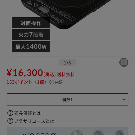
1
/
3
¥16,300
(税込)
送料無料
163ポイント
（1倍）
info
内訳
延長保証とは
プラザリユースとは