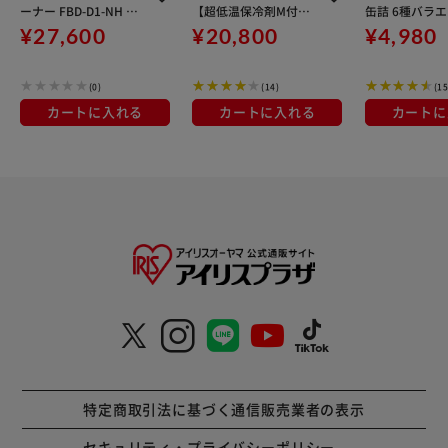
ーナー FBD-D1-NH グ
【超低温保冷剤M付
缶詰 6種バラ
レー
き】HUGEL クーラー
ット 防災食 非
¥27,600
¥20,800
¥4,980
ボックス エアロゲルソ
フトクーラーボックス
(0)
(14)
(15
40L AGSC-40C チャコ
ールグレー
カートに入れる
カートに入れる
カートに
特定商取引法に基づく通信販売業者の表示
セキュリティ・プライバシーポリシー