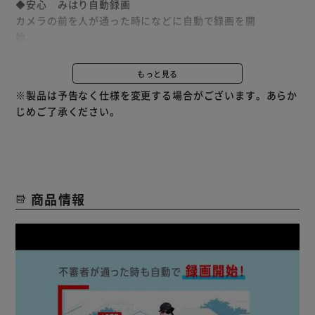
◆安心 みはり自動録画
カメラの前を人が通った時になどに自動で録画を開
始。
自宅周辺をうろつく不審者の対策に。
動画と写真でしっかり保存。
もっと見る
不審な訪問者も、自動録画で安心。
※製品は予告なく仕様を変更する場合がございます。あらか
自動録画を設定していない場合でも、その場で手動録画でき
じめご了承ください。
ます。
◆困ったときの機械音声応答
第一声は機械音声におまかせ。
訪問者の用件を確認してから応答できるので安心です。
商品情報
◆夜でも見やすいLEDライト
インターホン（子機）に付属のLEDライトで、来訪者を明る
く照らします。
夜間の来訪者も確認しやすい。
広角レンズを採用することで、玄関を広い範囲で確認できる
から安心。