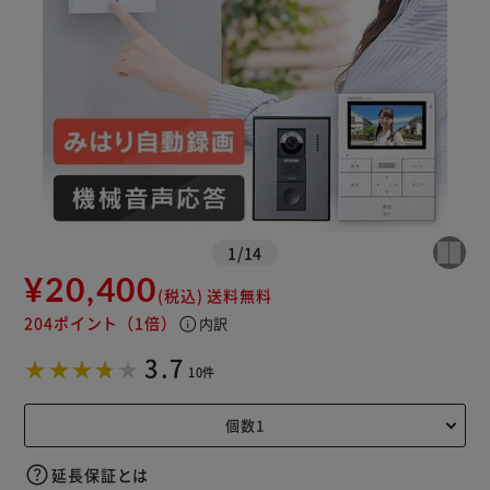
※ご確認ください
カートに入れる
購入手続きへ
1
/
14
¥20,400
(税込)
送料無料
204ポイント
（1倍）
info
内訳
3.7
10件
延長保証とは