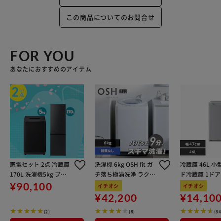
この商品についてのお問合せ
FOR YOU
あなたにおすすめのアイテム
家電セット 2点 冷蔵庫
洗濯機 6kg OSH fit ガ
冷蔵庫 46L 小
170L 洗濯機5kg ブラ
チ落ち極渦洗浄 ラクと
ド冷蔵庫 1ドア 
ック ≪設置有り≫【代
れLOW設計 一人暮らし
m PRC-B051D
¥90,100
イチオシ
イチオシ
引き不可】
ITW-60B01-W ホワイ
バー
¥42,200
¥14,10
ト
(2)
(8)
(84