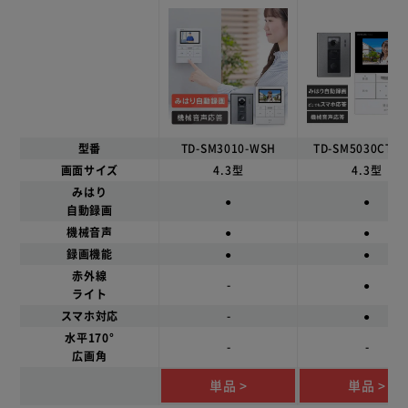
型番
TD-SM3010-WSH
TD-SM5030CT-B
画面サイズ
4.3型
4.3型
みはり
●
●
自動録画
機械音声
●
●
録画機能
●
●
赤外線
-
●
ライト
スマホ対応
-
●
水平170°
-
-
広画角
単品
単品