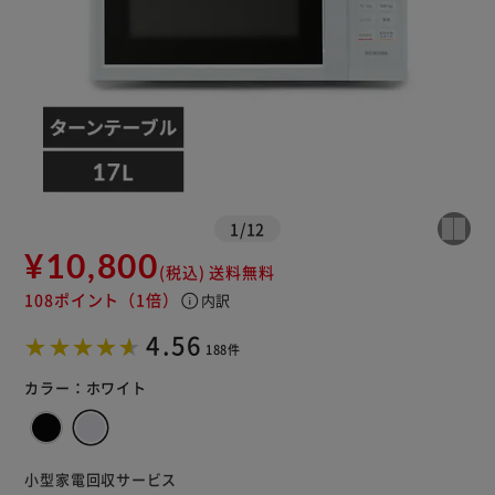
1
/
12
¥10,800
(税込)
送料無料
108ポイント
（1倍）
info
内訳
4.56
188件
カラー：
ホワイト
小型家電回収サービス