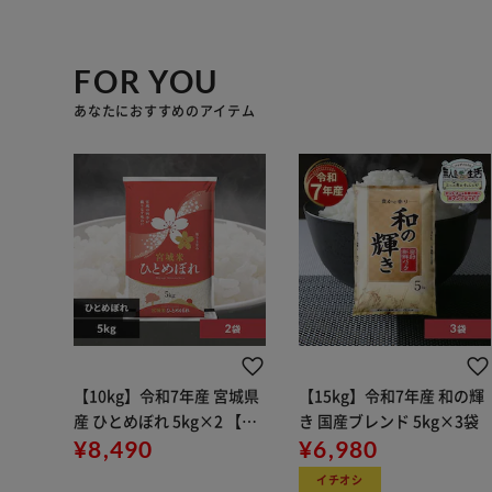
FOR YOU
あなたにおすすめのアイテム
【10kg】令和7年産 宮城県
【15kg】令和7年産 和の輝
産 ひとめぼれ 5kg×2 【時
き 国産ブレンド 5kg×3袋
間指定不可】【代引き不
¥8,490
¥6,980
可】
イチオシ