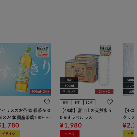
6本
9本
12本
アイリスのお茶 綠 緑茶 500
【48本】富士山の天然水 5
【48本】
ml×24本 国産茶葉100％使
00ml ラベルレス
クリス
用
¥1,780
¥1,980
ン 500
¥2,
イチオシ
セール
イチ