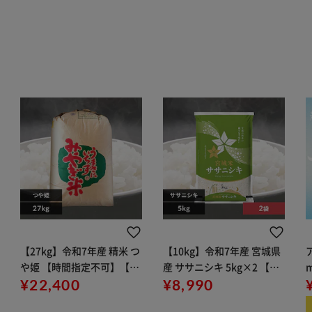
【27kg】令和7年産 精米 つ
【10kg】令和7年産 宮城県
や姫 【時間指定不可】【代
産 ササニシキ 5kg×2 【時
引き不可】
¥22,400
間指定不可】【代引き不
¥8,990
可】