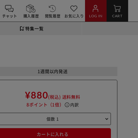
チャット
購入履歴
閲覧履歴
お気に入り
LOG IN
CART
特集一覧
1週間以内発送
¥880
(税込)
送料無料
8ポイント
（1倍）
info
内訳
カートに入れる