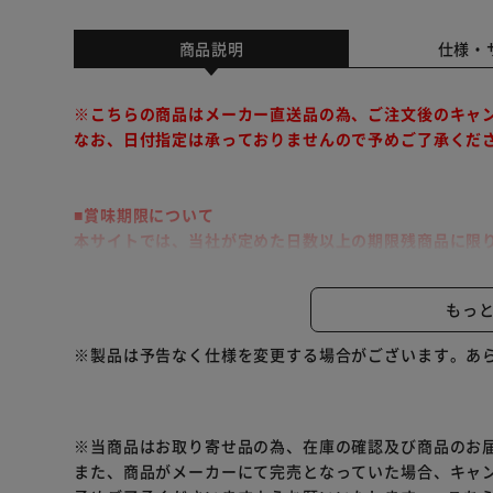
商品説明
仕様・
※こちらの商品はメーカー直送品の為、ご注文後のキャ
なお、日付指定は承っておりませんので予めご了承くだ
■賞味期限について
本サイトでは、当社が定めた日数以上の期限残商品に限
※こちらの商品はメーカー直送品のため、返品・交換は
もっ
くせになるぷちぷち食感！
※製品は予告なく仕様を変更する場合がございます。あ
色素にアントシアニンを含みビタミン、鉄分、カルシウ
※当商品はお取り寄せ品の為、在庫の確認及び商品のお
また、商品がメーカーにて完売となっていた場合、キャ