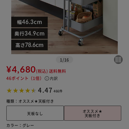
1
/
16
¥4,680
(税込)
送料無料
46ポイント
（1倍）
info
内訳
※ご確認ください
4.47
466件
カートに入れる
購入手続きへ
種類：
オススメ★
天板付き
オススメ★
天板なし
天板付き
カラー：
グレー