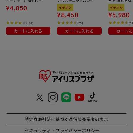
ペーン中！】物干し 室
ン マルチエッグパン入
ェア OFC-MA
内用 折りたたみ式 3連
り 6点セット IHガス火
ン
¥4,050
イチオシ
イチオシ
OTM-150R ブラック 一
対応 MEGI-6S ブラウン
¥8,450
¥5,980
人暮らしにオススメ
メタリック
(126)
(33)
(38
カートに入れる
カートに入れる
カートに
特定商取引法に基づく通信販売業者の表示
セキュリティ・プライバシーポリシー