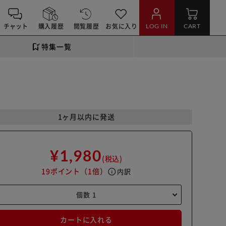
チャット
購入履歴
閲覧履歴
お気に入り
LOG IN
CART
特集一覧
1ヶ月以内に発送
¥1,980
(税込)
19ポイント
（1倍）
info
内訳
カートに入れる