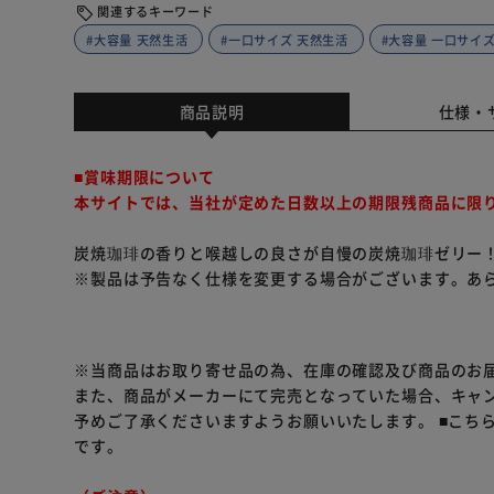
関連するキーワード
#大容量 天然生活
#一口サイズ 天然生活
#大容量 一口サイ
商品説明
仕様・
■賞味期限について
本サイトでは、当社が定めた日数以上の期限残商品に限
炭焼珈琲の香りと喉越しの良さが自慢の炭焼珈琲ゼリー！
※製品は予告なく仕様を変更する場合がございます。あ
※当商品はお取り寄せ品の為、在庫の確認及び商品のお
また、商品がメーカーにて完売となっていた場合、キャ
予めご了承くださいますようお願いいたします。
■こち
です。