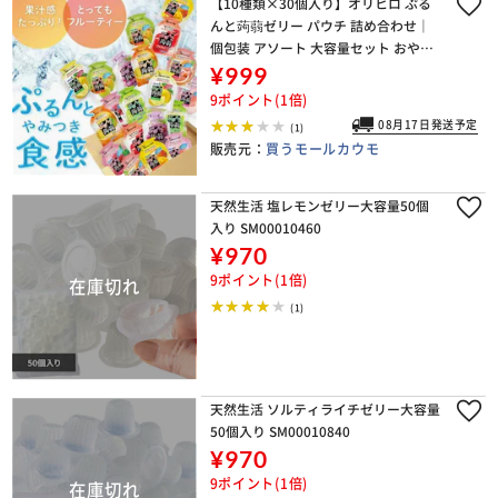
【10種類×30個入り】オリヒロ ぷる
んと蒟蒻ゼリー パウチ 詰め合わせ｜
個包装 アソート 大容量セット おやつ
ストックにも◎ ※内容は季節で変更あ
¥999
り ｜(食品ぷるんと30)
9ポイント(1倍)
08月17日発送予定
(1)
販売元：
買うモールカウモ
天然生活 塩レモンゼリー大容量50個
入り SM00010460
¥970
9ポイント(1倍)
(1)
天然生活 ソルティライチゼリー大容量
50個入り SM00010840
¥970
9ポイント(1倍)