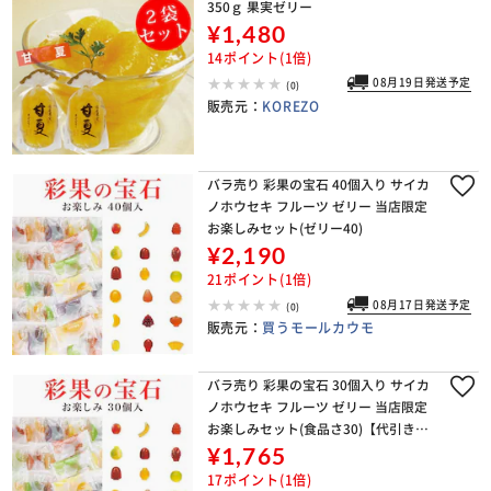
350ｇ 果実ゼリー
¥1,480
14ポイント(1倍)
08月19日発送予定
(0)
販売元：
KOREZO
バラ売り 彩果の宝石 40個入り サイカ
ノホウセキ フルーツ ゼリー 当店限定
お楽しみセット(ゼリー40)
¥2,190
21ポイント(1倍)
08月17日発送予定
(0)
販売元：
買うモールカウモ
バラ売り 彩果の宝石 30個入り サイカ
ノホウセキ フルーツ ゼリー 当店限定
お楽しみセット(食品さ30)【代引き不
可】
¥1,765
17ポイント(1倍)