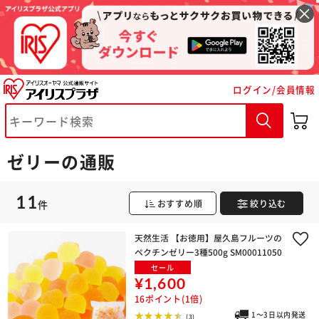
ログイン/会員情報
※ご確認ください
ゼリーの通販
カートに入れる
購入手続きへ
11
件
おすすめ順
絞り込む
天然生活 【お徳用】屋久島フルーツの
ペクチンゼリー3種500g SM00011050
セール
¥1,600
16ポイント(1倍)
1～3日以内発送
(3)