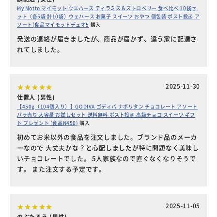
My Motto マイモット ウエハース ティラミス＆ストロベリー 食べ比べ 10袋セ
ット（各5袋 計10袋）ウェハース お菓子 スイーツ おやつ 個包装 ポスト投函 ア
ソート(食品マイモットデュオ5
購入
発送の連絡が届きましたが、商品が届かず、違う家に配達さ
れてしました。
2025-11-30
仕置人 (男性)
【450g（104個入り）】GODIVA ゴディバ ナポリタン チョコレート アソート
バラ売り 大容量 お試しセット 送料無料 ポスト投函 高級チョコ スイーツ ギフ
ト プレゼント (食品N450)
購入
初めてお米以外の食品を注文しました。ブランド品のメーカ
ーなので 大丈夫かな？と心配しましたが特に問題なく美味し
いチョコレートでした。 5人家族なので直ぐなくなりそうで
す。 また注文する予定です。
2025-11-05
のぶたろう (男性)