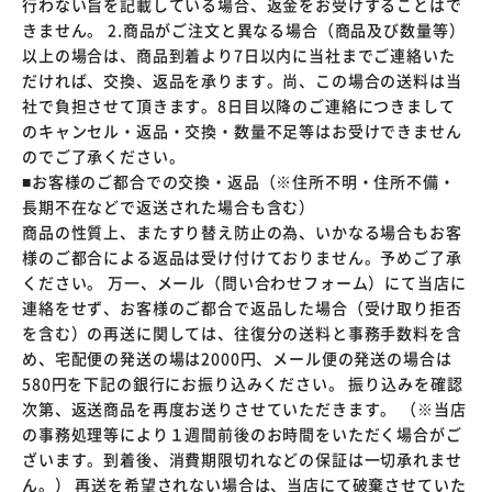
行わない旨を記載している場合、返金をお受けすることはで
きません。 2.商品がご注文と異なる場合（商品及び数量等）
以上の場合は、商品到着より7日以内に当社までご連絡いた
だければ、交換、返品を承ります。尚、この場合の送料は当
社で負担させて頂きます。8日目以降のご連絡につきまして
のキャンセル・返品・交換・数量不足等はお受けできません
のでご了承ください。
■お客様のご都合での交換・返品（※住所不明・住所不備・
長期不在などで返送された場合も含む）
商品の性質上、またすり替え防止の為、いかなる場合もお客
様のご都合による返品は受け付けておりません。予めご了承
ください。 万一、メール（問い合わせフォーム）にて当店に
連絡をせず、お客様のご都合で返品した場合（受け取り拒否
を含む）の再送に関しては、往復分の送料と事務手数料を含
め、宅配便の発送の場は2000円、メール便の発送の場合は
580円を下記の銀行にお振り込みください。 振り込みを確認
次第、返送商品を再度お送りさせていただきます。 （※当店
の事務処理等により１週間前後のお時間をいただく場合がご
ざいます。到着後、消費期限切れなどの保証は一切承れませ
ん。） 再送を希望されない場合は、当店にて破棄させていた