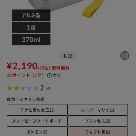
1
/
10
¥2,190
(税込)
送料無料
21ポイント
（1倍）
info
内訳
2
1件
種類：
ミキフレ風船
アナと雪の女王25
スーパーマリオ23
スヌーピースケートボード
プリンセス25
ポケモン25
ミキフレ風船