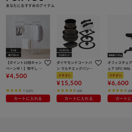
あなたにおすすめのアイテム
【ポイント10倍キャン
ダイヤモンドコートパ
オフィスチェア
ペーン中！】物干し 室
ン マルチエッグパン入
ェア OFC-MA
内用 折りたたみ式 3連
り 12点セット IHガス
ン
¥4,500
イチオシ
イチオシ
OTM-150R ホワイト 一
火対応 MEGI-12S ブラ
¥15,500
¥6,600
人暮らしにオススメ
ウンメタリック
(127)
(33)
(38
カートに入れる
カートに入れる
カートに