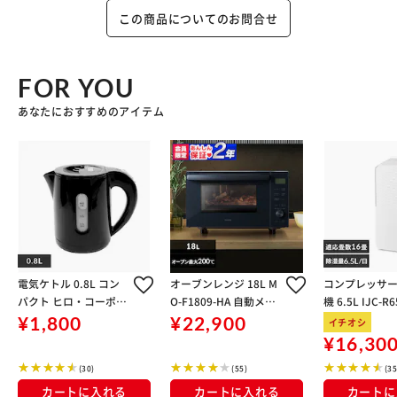
この商品についてのお問合せ
FOR YOU
あなたにおすすめのアイテム
電気ケトル 0.8L コン
オーブンレンジ 18L M
コンプレッサ
パクト ヒロ・コーポレ
O-F1809-HA 自動メニ
機 6.5L IJC-R
ーション KTK-08 ブラ
ュー11種類 アッシュ
イト
¥1,800
¥22,900
イチオシ
ック
¥16,30
(30)
(55)
(35
カートに入れる
カートに入れる
カートに