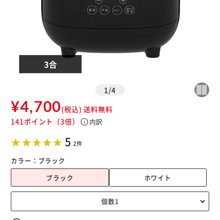
1
/
4
¥4,700
(税込)
送料無料
141ポイント
（3倍）
info
内訳
5
2件
カラー：
ブラック
ブラック
ホワイト