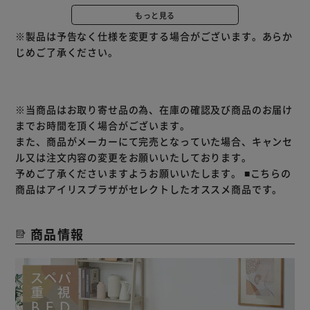
そんなご要望にお応えし、セミシングルサイズをご用意。
もっと見る
お子様のベッドにもおすすめのサイズです。
※製品は予告なく仕様を変更する場合がございます。あらか
風通しの良いすのこのフレームはマットレスの湿気を放出。
じめご了承ください。
カビ対策に最適でオールシーズン快適にご利用いただけま
す。
★お客様組立★
※当商品はお取り寄せ品の為、在庫の確認及び商品のお届け
までお時間を頂く場合がございます。
また、商品がメーカーにて完売となっていた場合、キャンセ
ル又は注文内容の変更をお願いいたしております。
予めご了承くださいますようお願いいたします。
■こちらの
商品はアイリスプラザがセレクトしたオススメ商品です。
商品情報