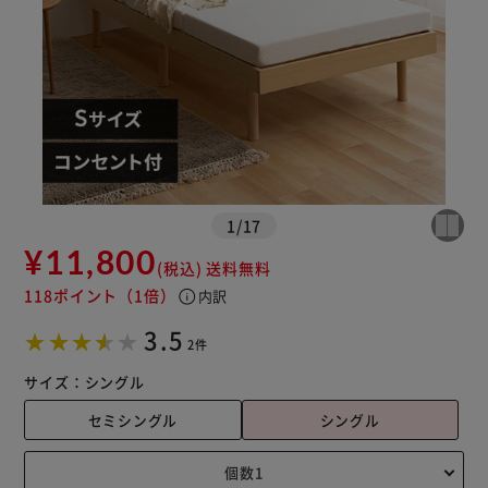
1
/
17
¥11,800
(税込)
送料無料
118ポイント
（1倍）
info
内訳
3.5
2件
サイズ：
シングル
セミシングル
シングル