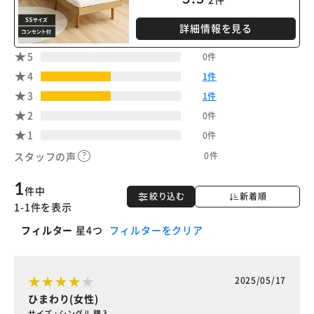
詳細情報を見る
5
0件
4
1件
3
1件
2
0件
1
0件
0件
スタッフの声
1
件中
絞り込む
新着順
1-1件を表示
フィルター
星4つ
フィルターをクリア
2025/05/17
ひまわり(女性)
サイズ : シングル 購入