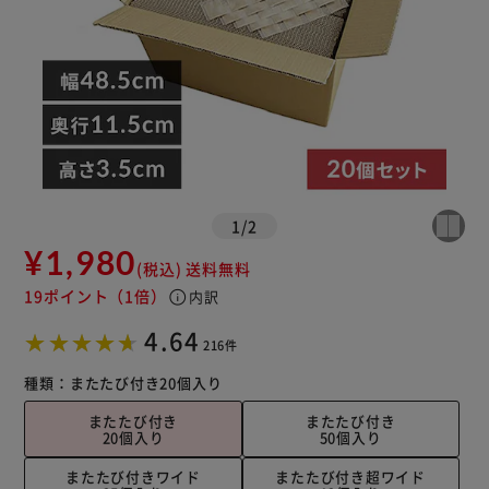
1
/
2
¥1,980
(税込)
送料無料
19ポイント
（1倍）
info
内訳
4.64
216件
種類：
またたび付き
20個入り
またたび付き
またたび付き
20個入り
50個入り
またたび付きワイド
またたび付き超ワイド