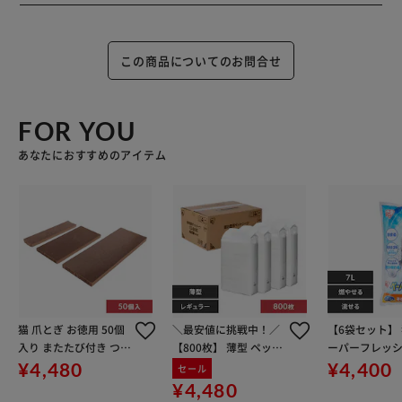
この商品についてのお問合せ
FOR YOU
あなたにおすすめのアイテム
猫 爪とぎ お徳用 50個
＼最安値に挑戦中！／
【6袋セット】 
入り またたび付き つめ
【800枚】 薄型 ペット
ーパーフレッシュ
とぎ 大容量 猫の爪とぎ
シーツ レギュラー 200
流せる 燃やせ
¥4,480
¥4,400
セール
枚×4袋 犬 シーツ トイ
消臭 PFC-7L 
¥4,480
レ