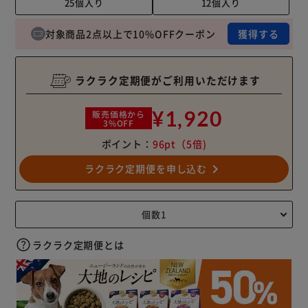
25個入り
12個入り
対象商品2点以上で10%OFFクーポン
獲得する
ラクラク定期便がご利用いただけます
¥1,920
販売価格から
3%OFF
ポイント：
96pt
（5倍)
navigate_next
ラクラク定期便を申し込む
ラクラク定期便とは