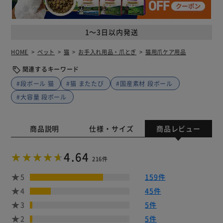
1～3日以内発送
HOME
ペット
猫
お手入れ用品・爪とぎ
猫用爪ケア用品
関連するキーワード
#段ボール 猫
#猫 またたび
#国産素材 段ボール
#大容量 段ボール
商品説明
仕様・サイズ
商品レビュー
4.64
216件
5
159件
4
45件
3
5件
2
5件