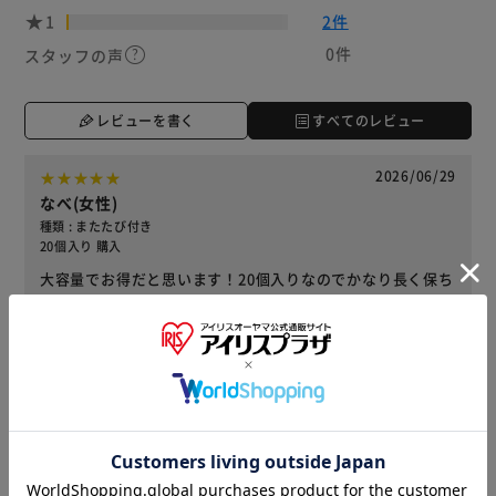
1
2件
0件
スタッフの声
レビューを書く
すべてのレビュー
2026/06/29
なべ(女性)
種類 : またたび付き
20個入り 購入
大容量でお得だと思います！20個入りなのでかなり長く保ち
ます。
役に立った
2026/05/23
ポン(男性)
種類 : またたび付き
20個入り 購入