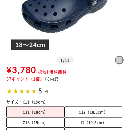
1
/
11
¥3,780
(税込)
送料無料
37ポイント
（1倍）
info
内訳
5
1件
サイズ：
C11（18cm）
C11（18cm）
C12（18.5cm）
C13（19cm）
J1（19.5cm）