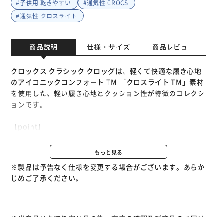
#子供用 乾きやすい
#通気性 CROCS
#通気性 クロスライト
商品説明
仕様・サイズ
商品レビュー
クロックス クラシック クロッグは、軽くて快適な履き心地
のアイコニックコンフォート TM 「クロスライト TM」素材
を使用した、軽い履き心地とクッション性が特徴のコレクシ
ョンです。
【point】
・驚くほど軽い履き心地
・通気性をアップし、中にはいった水やゴミが払いやすい通
もっと見る
気孔
※製品は予告なく仕様を変更する場合がございます。あらか
・お手入れが簡単で乾きやすい
じめご了承ください。
・フィット感抜群で安心の可動式ヒールストラップ
・アイコニックコンフォート TM：軽い。柔らかい。包み込
むような快適さ。