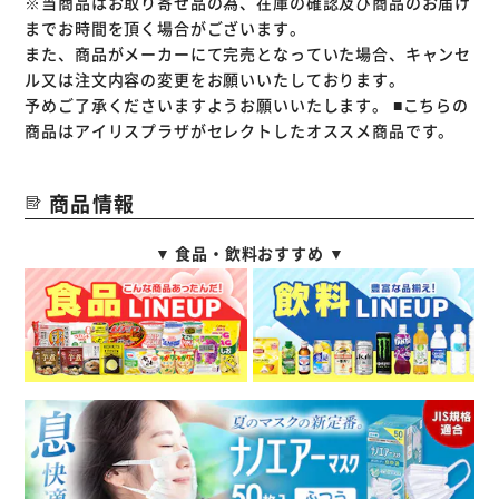
※当商品はお取り寄せ品の為、在庫の確認及び商品のお届け
◆クロックス製品について◆
までお時間を頂く場合がございます。
クロックス商品は『クロスライト』という特殊樹脂素材を型
また、商品がメーカーにて完売となっていた場合、キャンセ
に流し込む一体型で製造されており、その素材および製造工
ル又は注文内容の変更をお願いいたしております。
程上、同一商品の同じサイズであっても個体差がある場合が
予めご了承くださいますようお願いいたします。
■こちらの
ございます。
商品はアイリスプラザがセレクトしたオススメ商品です。
製造工場や製造時期、同一の工場内でも大きさにバラ付きが
ある場合がございます。
商品情報
＊商品によっては、ストラップが短い場合が御座いますが、
不良品では御座いません。 ストラップを左右に引っ張って
▼ 食品・飲料おすすめ ▼
伸ばすことで長さを調節することが出来ます。
一度伸ばすと元に戻すことはできなくなりますので、予めご
了承ください。