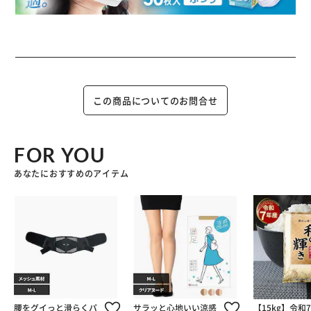
この商品についてのお問合せ
FOR YOU
あなたにおすすめのアイテム
腰をグイっと滑らくパ
サラッと心地いい涼感
【15kg】令和