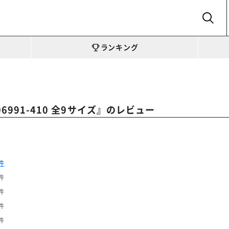
SEARCH
ランキング
』のレビュー
206991-410 全9サイズ
件
件
件
件
件