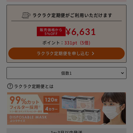
ラクラク定期便がご利用いただけます
¥6,631
販売価格から
5%OFF
ポイント：
331pt
（5倍)
navigate_next
ラクラク定期便を申し込む
ラクラク定期便とは
1～3日以内発送