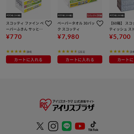
スコッティ ファイン ペ
ペーパータオル 30パッ
【60箱】 スコ
ーパーふきん サッとサ
ク スコッティ
ティッシュ ス
ッと 200組（400枚）
400枚 (200組
¥770
¥7,980
¥5,700
3コパック 37836
ク×12個 日本
ィッシュペー
(84)
(211)
(34
カートに入れる
カートに入れる
カートに