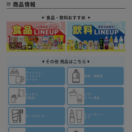
商品情報
▼ 食品・飲料おすすめ ▼
▼その他 商品はこちら▼
ティッシュ・
トイレット
洗剤・柔軟剤
ペーパー
キッチン
バス・
消耗品
トイレ用品
ビューティー
オーラルケア
ケア