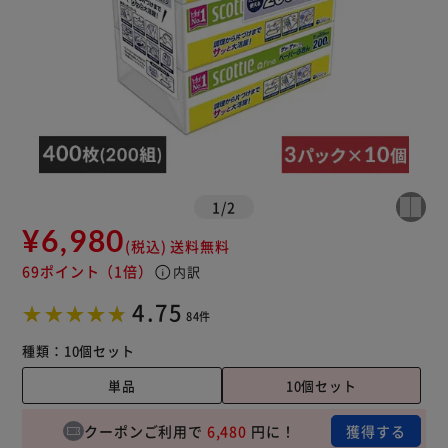
1
/
2
¥6,980
(税込)
送料無料
69ポイント
（1倍）
info
内訳
4.75
84件
種類：
10個セット
単品
10個セット
クーポンご利用で
6,480
円に！
獲得する