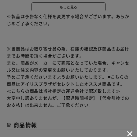
滑らかな曲線フォルムと、大人可愛いカラーがポイント。
もっと見る
ほどよいコンパクトサイズ。
※製品は予告なく仕様を変更する場合がございます。あらか
こちらの商品はメーカー直送品のため、初期不良以外の返
じめご了承ください。
品・交換は承れませんので、あらかじめご了承ください。
★お客様組立★
※当商品はお取り寄せ品の為、在庫の確認及び商品のお届け
までお時間を頂く場合がございます。
また、商品がメーカーにて完売となっていた場合、キャンセ
ル又は注文内容の変更をお願いいたしております。
予めご了承くださいますようお願いいたします。
■こちらの
商品はアイリスプラザがセレクトしたオススメ商品です。
≪こちらの商品は当社指定の運送会社で配送致します≫
大変申し訳ありませんが、【配達時間指定】【代金引換での
お支払】は出来ません。ご了承ください。
商品情報