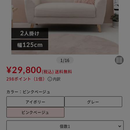
1
/
16
¥29,800
(税込)
送料無料
298ポイント
（1倍）
info
内訳
カラー：
ピンクベージュ
アイボリー
グレー
ピンクベージュ