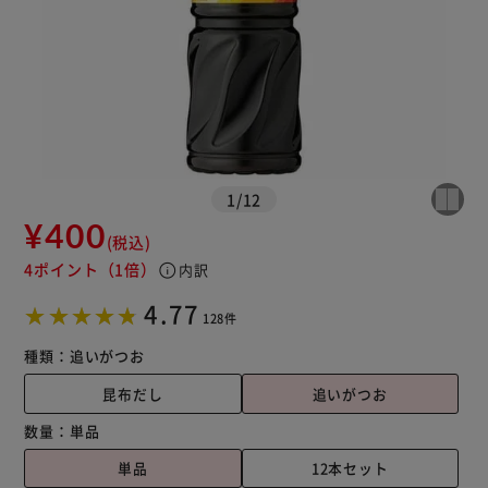
1
/
12
¥400
(税込)
4ポイント
（1倍）
info
内訳
4.77
128件
種類：
追いがつお
昆布だし
追いがつお
数量：
単品
単品
12本セット