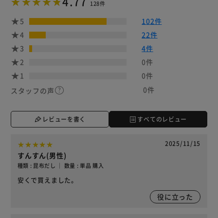
4.77
128件
5
102件
4
22件
3
4件
2
0件
1
0件
0件
スタッフの声
レビューを書く
すべてのレビュー
2025/11/15
すんすん(男性)
種類 : 昆布だし ｜ 数量 : 単品 購入
安くで買えました。
役に立った