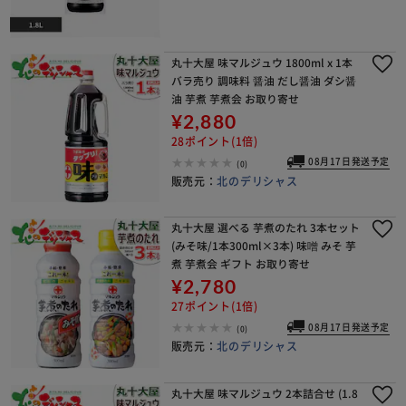
丸十大屋 味マルジュウ 1800ml x 1本
バラ売り 調味料 醤油 だし醤油 ダシ醤
油 芋煮 芋煮会 お取り寄せ
¥2,880
28ポイント(1倍)
08月17日発送予定
(0)
販売元：
北のデリシャス
丸十大屋 選べる 芋煮のたれ 3本セット
(みそ味/1本300ml×3本) 味噌 みそ 芋
煮 芋煮会 ギフト お取り寄せ
¥2,780
27ポイント(1倍)
08月17日発送予定
(0)
販売元：
北のデリシャス
丸十大屋 味マルジュウ 2本詰合せ (1.8