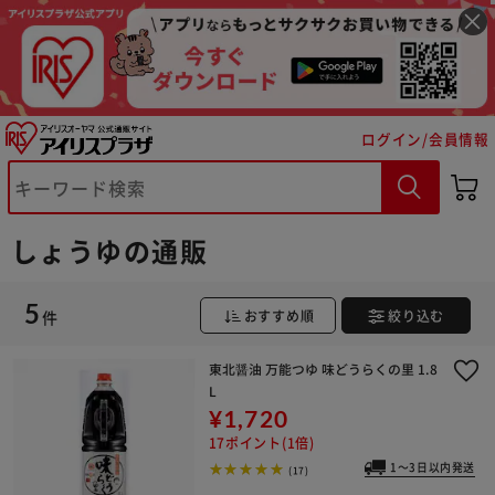
ログイン/会員情報
※ご確認ください
カートに入れる
購入手続きへ
しょうゆの通販
5
件
おすすめ順
絞り込む
東北醤油 万能つゆ 味どうらくの里 1.8
L
¥1,720
17ポイント(1倍)
1～3日以内発送
(17)