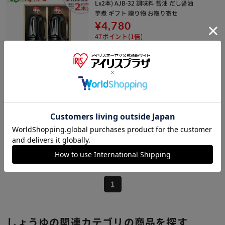
Lx2本) AJB-32 調味料 醤油 だし醤油
芋煮 ギフト 贈り物 お取り寄せ
¥4,780
47ポイント(1倍)
08月17日発送予定
(0)
販売元：
北のデリシャス
いつでも新鮮 味わいリッチ 減塩 しょ
うゆ
¥424
4ポイント(1倍)
(6)
1
しょうゆの関連カテゴリの商品を探す