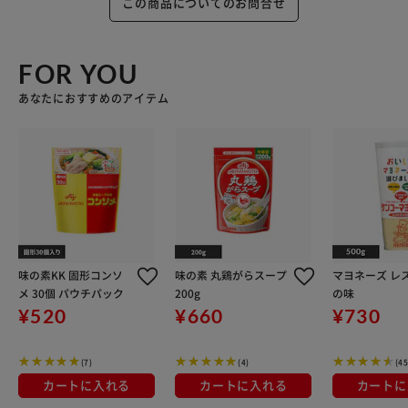
この商品についてのお問合せ
FOR YOU
あなたにおすすめのアイテム
味の素KK 固形コンソ
味の素 丸鶏がらスープ
マヨネーズ レ
メ 30個 パウチパック
200g
の味
¥520
¥660
¥730
(7)
(4)
(45
カートに入れる
カートに入れる
カートに