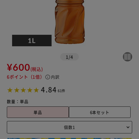
1
/
4
¥600
(税込)
6ポイント
（1倍）
info
内訳
4.84
61件
数量：
単品
単品
6本セット