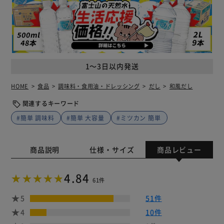
1～3日以内発送
HOME
食品
調味料・食用油・ドレッシング
だし
和風だし
関連するキーワード
#簡単 調味料
#簡単 大容量
#ミツカン 簡単
商品説明
仕様・サイズ
商品レビュー
4.84
61件
5
51件
4
10件