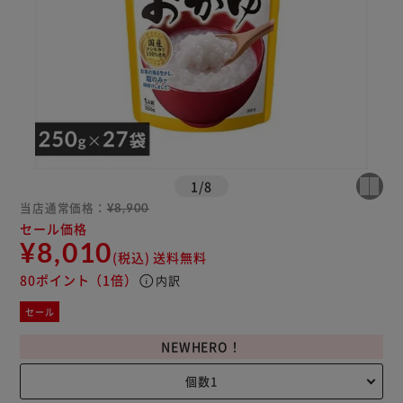
1
/
8
当店通常価格：
¥8,900
セール価格
¥8,010
(税込)
送料無料
80ポイント
（1倍）
info
内訳
セール
NEWHERO！