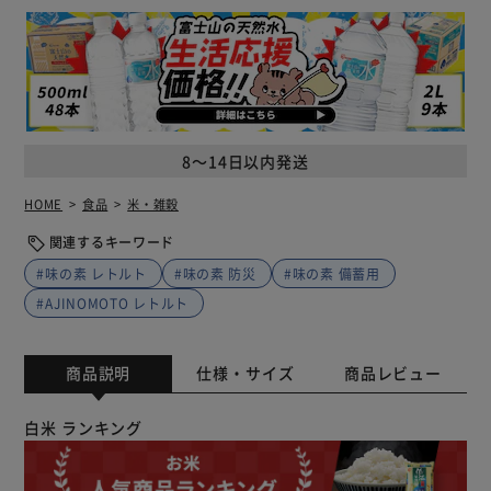
8～14日以内発送
HOME
食品
米・雑穀
関連するキーワード
#味の素 レトルト
#味の素 防災
#味の素 備蓄用
#AJINOMOTO レトルト
商品説明
仕様・サイズ
商品レビュー
白米 ランキング