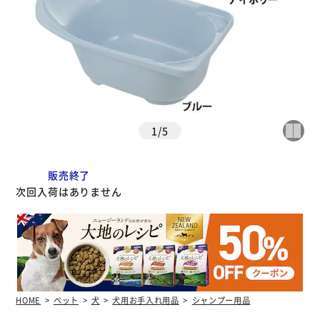
1
/
5
販売終了
次回入荷はありません
HOME
ペット
犬
犬用お手入れ用品
シャンプー用品