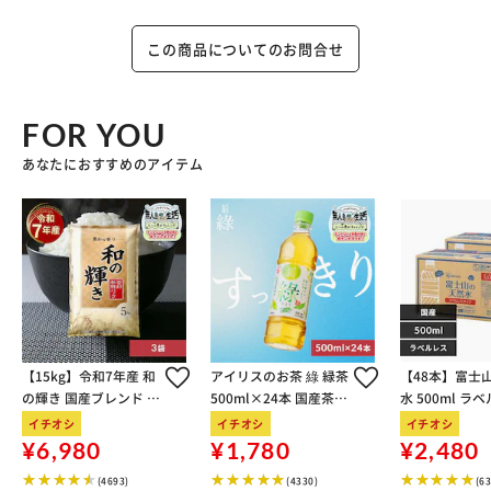
この商品についてのお問合せ
FOR YOU
あなたにおすすめのアイテム
【15kg】令和7年産 和
アイリスのお茶 綠 緑茶
【48本】富士
の輝き 国産ブレンド 5
500ml×24本 国産茶葉
水 500ml ラ
kg×3袋
100％使用
イチオシ
イチオシ
イチオシ
¥6,980
¥1,780
¥2,480
(4693)
(4330)
(6