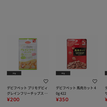
デビフペット プリモデビィ
デビフペット 馬肉カット 4
グレインフリーチップス サ
0g 422
サ
サミ 30g 5033
¥200
¥350