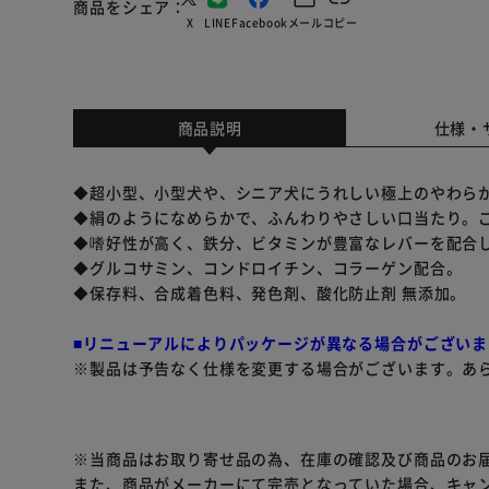
商品をシェア
X
LINE
Facebook
メール
コピー
商品説明
仕様・
◆超小型、小型犬や、シニア犬にうれしい極上のやわら
◆絹のようになめらかで、ふんわりやさしい口当たり。
◆嗜好性が高く、鉄分、ビタミンが豊富なレバーを配合
◆グルコサミン、コンドロイチン、コラーゲン配合。
◆保存料、合成着色料、発色剤、酸化防止剤 無添加。
■リニューアルによりパッケージが異なる場合がございま
※製品は予告なく仕様を変更する場合がございます。あ
※当商品はお取り寄せ品の為、在庫の確認及び商品のお
また、商品がメーカーにて完売となっていた場合、キャ