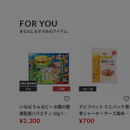
FOR YOU
あなたにおすすめのアイテム
いなば ちゅるビ～ お腹の健
デビフペット ミニパック 軟
康配慮バラエティ 10g×36
骨ジャーキー チーズ風味 1
袋 犬 おやつ ドッグフード
¥2,300
00g(20g×5袋) 392
¥700