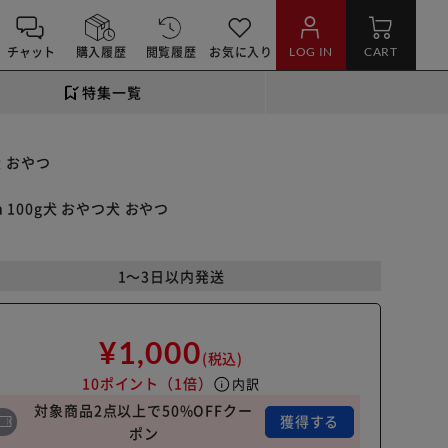
チャット
購入履歴
閲覧履歴
お気に入り
LOG IN
CART
特集一覧
犬 おやつ
 100g犬 おやつ犬 おやつ
1～3日以内発送
¥1,000
(税込)
10ポイント
（1倍）
info
内訳
対象商品2点以上で50%OFFクー
獲得する
ポン