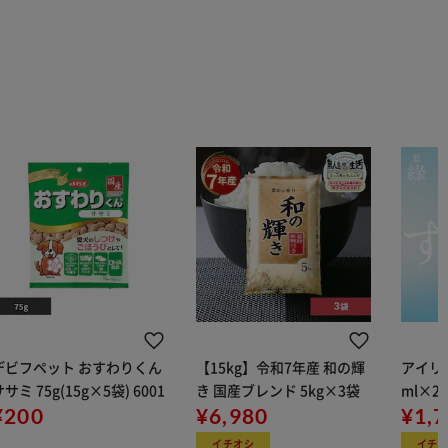
デビフペット おすわりくん
【15kg】令和7年産 和の輝
アイリス
サミ 75g(15g×5袋) 6001
き 国産ブレンド 5kg×3袋
ml×2
¥200
¥6,980
用
¥1,
イチオシ
イチ