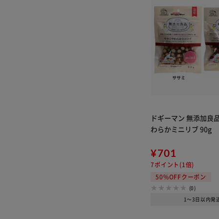
ドギーマン 無添加良品
わらかミニリブ 90g
¥701
7ポイント(1倍)
50%OFFクーポン
(0)
1～3日以内発