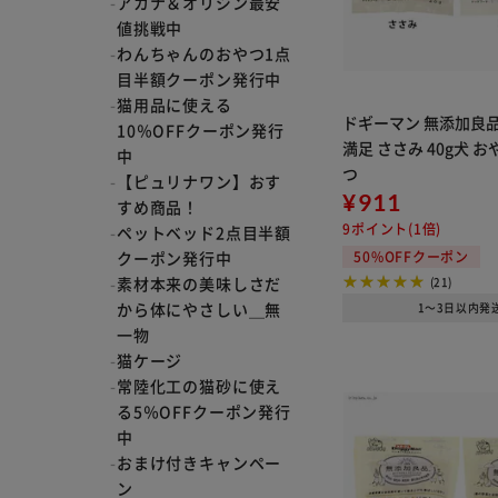
アカナ＆オリジン最安
値挑戦中
わんちゃんのおやつ1点
目半額クーポン発行中
猫用品に使える
ドギーマン 無添加良品
10％OFFクーポン発行
満足 ささみ 40g犬 
中
つ
【ピュリナワン】おす
¥911
すめ商品！
9ポイント(1倍)
ペットベッド2点目半額
クーポン発行中
50%OFFクーポン
素材本来の美味しさだ
(21)
から体にやさしい＿無
1～3日以内発
一物
猫ケージ
常陸化工の猫砂に使え
る5％OFFクーポン発行
中
おまけ付きキャンペー
ン