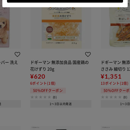
バー 洗え
ドギーマン 無添加良品 国産鶏の
ドギーマン 無添
ン
花けずり 20g
ささみ 細切り 1
¥620
¥1,351
6ポイント(1倍)
13ポイント(1倍)
50%OFFクーポン
50%OFFクー
(0)
(0)
送
1～3日以内発送
1～3