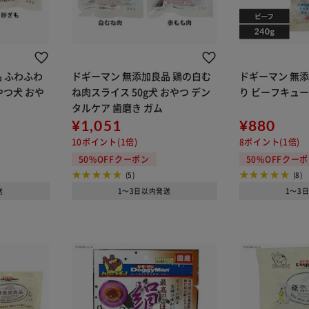
 ふわふわ
ドギーマン 無添加良品 鶏の白む
ドギーマン 無添
おやつ犬 おや
ね肉スライス 50g犬 おやつ デン
り ビーフキューブ
タルケア 歯磨き ガム
¥1,051
¥880
10ポイント(1倍)
8ポイント(1倍)
50%OFFクーポン
50%OFFクー
(5)
(8)
送
1～3日以内発送
1～3