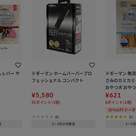
 レバー や
ドギーマン ホームバーバープロ
ドギーマン 無添
フェッショナル コンパクト
さみのカミカミデ
おやつ犬 おやつ
¥5,580
磨き ガム
¥621
55ポイント(1倍)
6ポイント(1倍)
50%OFFクー
(0)
(2)
送
1～3日以内発送
1～3