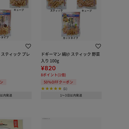
 スティック プレ
ドギーマン 絹紗 スティック 野菜
入り 100g
¥820
8ポイント(1倍)
ポン
50%OFFクーポン
(1)
日以内発送
1～3日以内発送