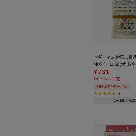
ドギーマン 無添加良品
MIXボーロ 50g犬 お
¥731
7ポイント(1倍)
50%OFFクーポン
(1)
1～3日以内発