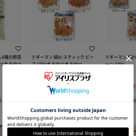
 8種の野菜
ドギーマン 絹紗 スティック ビー
ドギーマン 絹紗
やつ犬 おやつ
フ 100g犬 おやつ犬 おやつ
ーン 100g
¥820
¥820
8ポイント(1倍)
8ポイント(1倍)
50%OFFクーポン
50%OFFクー
※ご確認ください
(4)
(2)
送
1～3日以内発送
1～3
カートに入れる
購入手続きへ