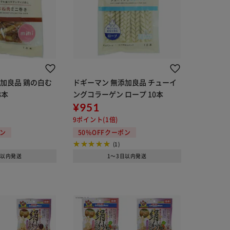
加良品 鶏の白む
ドギーマン 無添加良品 チューイ
8本
ングコラーゲン ロープ 10本
¥951
9ポイント(1倍)
ポン
50%OFFクーポン
(1)
日以内発送
1～3日以内発送