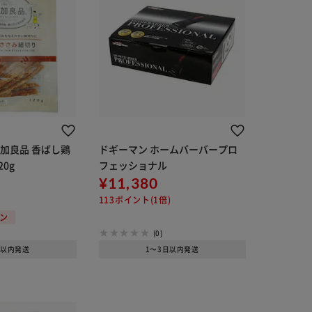
加良品 香ばし鶏
ドギーマン ホームバーバープロ
20g
フェッショナル
¥11,380
113ポイント(1倍)
ポン
(0)
日以内発送
1～3日以内発送