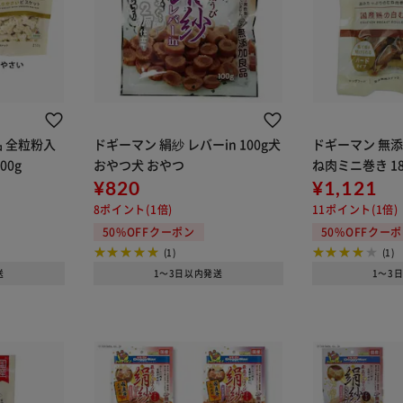
 全粒粉入
ドギーマン 絹紗 レバーin 100g犬
ドギーマン 無添
00g
おやつ犬 おやつ
ね肉ミニ巻き 1
¥820
¥1,121
8ポイント(1倍)
11ポイント(1倍)
50%OFFクーポン
50%OFFクー
(1)
(1)
送
1～3日以内発送
1～3