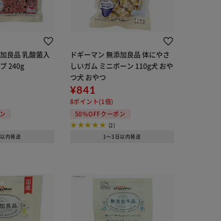
加良品 乳酸菌入
ドギーマン 無添加良品 体にやさ
 240g
しいガム ミニボーン 110g犬 おや
つ犬 おやつ
¥841
8ポイント(1倍)
ポン
50%OFFクーポン
(2)
日以内発送
1～3日以内発送