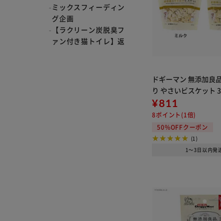
ミックスフィーディン
グ企画
【ラクリーン炭脱臭フ
ァン付き猫トイレ】返
品・返金保証キャンペ
ーン詳細ページ
ドギーマン 無添加良品
り やさいビスケット 3
¥811
8ポイント(1倍)
50%OFFクーポン
(1)
1～3日以内発