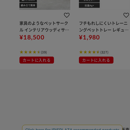
家具のようなペットサーク
フチもれしにくいトレーニ
ル インテリアウッディサー
ングペットトレー レギュラ
クル PIWS-960 オフホワイ
¥18,500
ー チャコールグレー FTT-4
¥1,980
ト 犬サークル おしゃれ
85 犬トイレ
(39)
(327)
カートに入れる
カートに入れる
特定商取引法に基づく通信販売