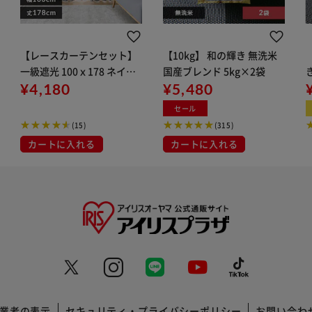
【レースカーテンセット】
【10kg】 和の輝き 無洗米
一級遮光 100ｘ178 ネイビ
国産ブレンド 5kg×2袋
ー
¥4,180
¥5,480
セール
(15)
(315)
カートに入れる
カートに入れる
業者の表示
セキュリティ・プライバシーポリシー
お問い合わ