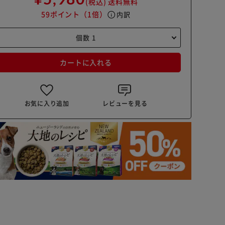
(税込)
送料無料
59ポイント
（1倍）
info
内訳
カートに入れる
お気に入り追加
レビューを見る