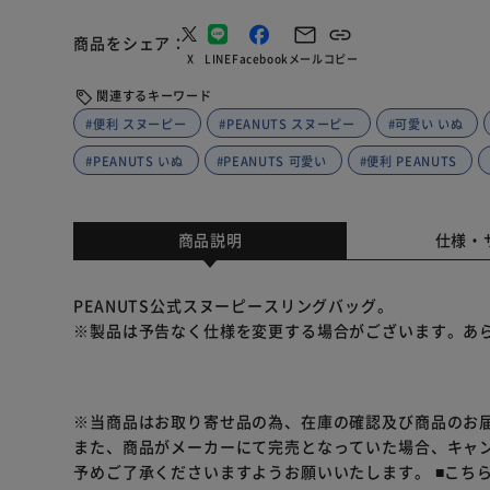
商品をシェア
X
LINE
Facebook
メール
コピー
関連するキーワード
#便利 スヌーピー
#PEANUTS スヌーピー
#可愛い いぬ
#PEANUTS いぬ
#PEANUTS 可愛い
#便利 PEANUTS
商品説明
仕様・
PEANUTS公式スヌーピースリングバッグ。
※製品は予告なく仕様を変更する場合がございます。あ
※当商品はお取り寄せ品の為、在庫の確認及び商品のお
また、商品がメーカーにて完売となっていた場合、キャ
予めご了承くださいますようお願いいたします。
■こち