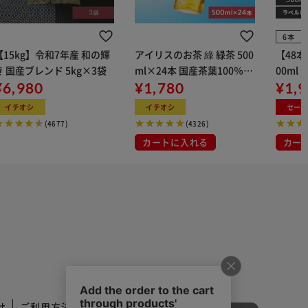
6本
【15kg】令和7年産 和の輝
アイリスのお茶 綠 緑茶 500
【48
き 国産ブレンド 5kg×3袋
ml×24本 国産茶葉100％使
00ml
¥6,980
用
¥1,780
¥1,
イチオシ
イチオシ
セー
(4677)
(4326)
カートに入れる
カー
せ
ご利用方法
ご利用規約